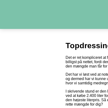
Topdressin
Det er ret kompliceret at
billigst på nettet, fordi 
den mængde man får for 
Det har vi løst ved at no
og dermed har vi kunne u
hvor vi samtidig medregn
I skrivende stund er den 
ved at købe 2.400 liter fo
den højeste literpris. Så
rette mængde for dig?