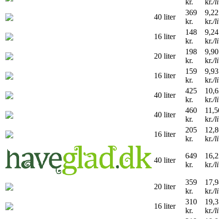
kr.
kr.
/l
369
9,22
40 liter
kr.
kr.
/l
148
9,24
16 liter
kr.
kr.
/l
198
9,90
20 liter
kr.
kr.
/l
159
9,93
16 liter
kr.
kr.
/l
425
10,6
40 liter
kr.
kr.
/l
460
11,5
40 liter
kr.
kr.
/l
205
12,8
16 liter
kr.
kr.
/l
649
16,2
40 liter
kr.
kr.
/l
359
17,9
20 liter
kr.
kr.
/l
310
19,3
16 liter
kr.
kr.
/l