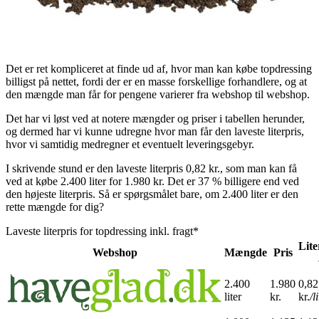
Det er ret kompliceret at finde ud af, hvor man kan købe topdressing
billigst på nettet, fordi der er en masse forskellige forhandlere, og at
den mængde man får for pengene varierer fra webshop til webshop.
Det har vi løst ved at notere mængder og priser i tabellen herunder,
og dermed har vi kunne udregne hvor man får den laveste literpris,
hvor vi samtidig medregner et eventuelt leveringsgebyr.
I skrivende stund er den laveste literpris 0,82 kr., som man kan få
ved at købe 2.400 liter for 1.980 kr. Det er 37 % billigere end ved
den højeste literpris. Så er spørgsmålet bare, om 2.400 liter er den
rette mængde for dig?
Laveste literpris for topdressing inkl. fragt*
Lite
Webshop
Mængde
Pris
2.400
1.980
0,82
liter
kr.
kr.
/l