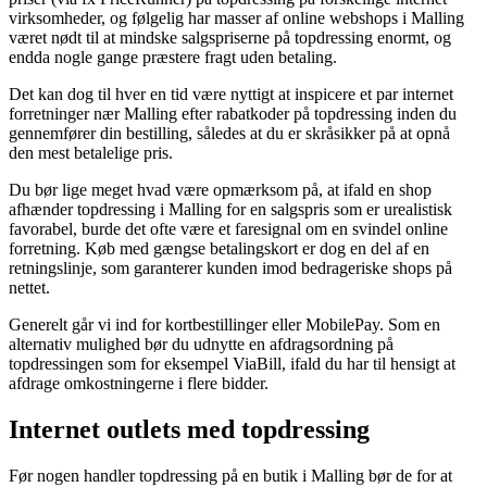
virksomheder, og følgelig har masser af online webshops i Malling
været nødt til at mindske salgspriserne på topdressing enormt, og
endda nogle gange præstere fragt uden betaling.
Det kan dog til hver en tid være nyttigt at inspicere et par internet
forretninger nær Malling efter rabatkoder på topdressing inden du
gennemfører din bestilling, således at du er skråsikker på at opnå
den mest betalelige pris.
Du bør lige meget hvad være opmærksom på, at ifald en shop
afhænder topdressing i Malling for en salgspris som er urealistisk
favorabel, burde det ofte være et faresignal om en svindel online
forretning. Køb med gængse betalingskort er dog en del af en
retningslinje, som garanterer kunden imod bedrageriske shops på
nettet.
Generelt går vi ind for kortbestillinger eller MobilePay. Som en
alternativ mulighed bør du udnytte en afdragsordning på
topdressingen som for eksempel ViaBill, ifald du har til hensigt at
afdrage omkostningerne i flere bidder.
Internet outlets med topdressing
Før nogen handler topdressing på en butik i Malling bør de for at