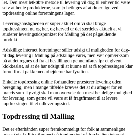
let. Den mest letkøbte metode til levering vil dog til enhver tid være
selv at hente produkterne, som jo betinges af at du er lige ved
topdressing online forretningens lager.
Leveringshastigheden er super aktuel om vi skal bruge
topdressingen nu og her, og herved er det særdeles aktuelt at vi
studerer leveringstidspunktet for Malling på det pågældende
produkt.
Adskillige internet forretninger stiller udsigt til muligheden for dag-
til-dag levering i Malling på adskillige varer, men vær opmærksom
på at det regnes ud fra at bestillingen gennemføres før et givent
klokkeslæt, så at de har udsigt til at kunne nå at få topdressingen klar
forud for at pakkemedarbejderne har fyraften.
Enkelte topdressing online forhandlere præsterer levering uden
beregning, men i mange tilfælde kræves det at du aftager for en
præcis sum. I øvrigt skal man overveje den mest betalelige mulighed
for levering, som gerne vil være at få fragtfirmaet til at levere
topdressingen til et udleveringssted.
Topdressing til Malling
Det er efterhånden super fremkommeligt for folk at sammenligne
priser (via fx PriceRunner) på topdressing på forskellige internet