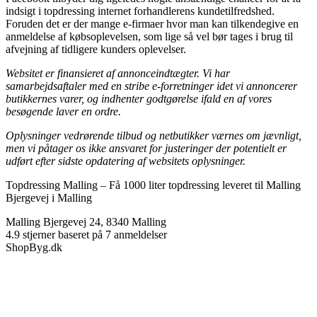
indsigt i topdressing internet forhandlerens kundetilfredshed.
Foruden det er der mange e-firmaer hvor man kan tilkendegive en
anmeldelse af købsoplevelsen, som lige så vel bør tages i brug til
afvejning af tidligere kunders oplevelser.
Websitet er finansieret af annonceindtægter. Vi har
samarbejdsaftaler med en stribe e-forretninger idet vi annoncerer
butikkernes varer, og indhenter godtgørelse ifald en af vores
besøgende laver en ordre.
Oplysninger vedrørende tilbud og netbutikker værnes om jævnligt,
men vi påtager os ikke ansvaret for justeringer der potentielt er
udført efter sidste opdatering af websitets oplysninger.
Topdressing Malling
–
Få 1000 liter topdressing leveret til Malling
Bjergevej i Malling
Malling Bjergevej 24
,
8340
Malling
4.9
stjerner baseret på
7
anmeldelser
ShopByg.dk