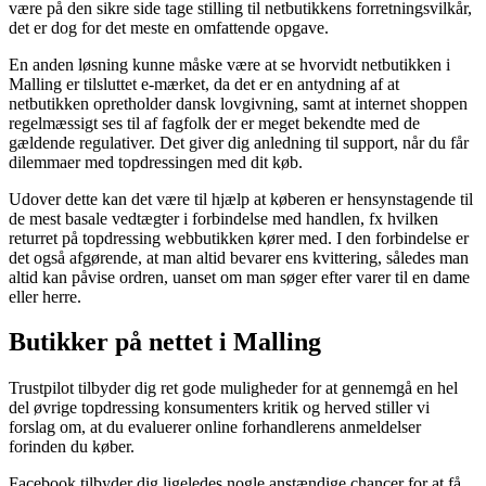
være på den sikre side tage stilling til netbutikkens forretningsvilkår,
det er dog for det meste en omfattende opgave.
En anden løsning kunne måske være at se hvorvidt netbutikken i
Malling er tilsluttet e-mærket, da det er en antydning af at
netbutikken opretholder dansk lovgivning, samt at internet shoppen
regelmæssigt ses til af fagfolk der er meget bekendte med de
gældende regulativer. Det giver dig anledning til support, når du får
dilemmaer med topdressingen med dit køb.
Udover dette kan det være til hjælp at køberen er hensynstagende til
de mest basale vedtægter i forbindelse med handlen, fx hvilken
returret på topdressing webbutikken kører med. I den forbindelse er
det også afgørende, at man altid bevarer ens kvittering, således man
altid kan påvise ordren, uanset om man søger efter varer til en dame
eller herre.
Butikker på nettet i Malling
Trustpilot tilbyder dig ret gode muligheder for at gennemgå en hel
del øvrige topdressing konsumenters kritik og herved stiller vi
forslag om, at du evaluerer online forhandlerens anmeldelser
forinden du køber.
Facebook tilbyder dig ligeledes nogle anstændige chancer for at få