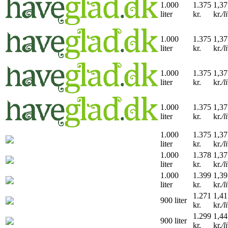
1.000
1.375
1,37
liter
kr.
kr.
/l
1.000
1.375
1,37
liter
kr.
kr.
/l
1.000
1.375
1,37
liter
kr.
kr.
/l
1.000
1.375
1,37
liter
kr.
kr.
/l
1.000
1.375
1,37
liter
kr.
kr.
/l
1.000
1.378
1,37
liter
kr.
kr.
/l
1.000
1.399
1,39
liter
kr.
kr.
/l
1.271
1,41
900 liter
kr.
kr.
/l
1.299
1,44
900 liter
kr.
kr.
/l