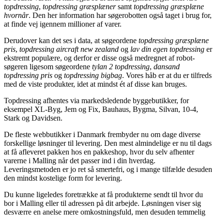
topdressing
,
topdressing græsplæner
samt
topdressing græsplæne
hvornår
. Den her information har søgerobotten også taget i brug for,
at finde vej igennem millioner af varer.
Derudover kan det ses i data, at søgeordene
topdressing græsplæne
pris
,
topdressing aircraft new zealand
og
lav din egen topdressing
er
ekstremt populære, og derfor er disse også medregnet af robot-
søgeren ligesom søgeordene
tylan 2 topdressing
,
dansand
topdressing pris
og
topdressing bigbag
. Vores håb er at du er tilfreds
med de viste produkter, idet at mindst ét af disse kan bruges.
Topdressing afhentes via markedsledende byggebutikker, for
eksempel XL-Byg, Jem og Fix, Bauhaus, Bygma, Silvan, 10-4,
Stark og Davidsen.
De fleste webbutikker i Danmark frembyder nu om dage diverse
forskellige løsninger til levering. Den mest almindelige er nu til dags
at få afleveret pakken hos en pakkeshop, hvor du selv afhenter
varerne i Malling når det passer ind i din hverdag.
Leveringsmetoden er jo ret så smertefri, og i mange tilfælde desuden
den mindst kostelige form for levering.
Du kunne ligeledes foretrække at få produkterne sendt til hvor du
bor i Malling eller til adressen på dit arbejde. Løsningen viser sig
desværre en anelse mere omkostningsfuld, men desuden temmelig