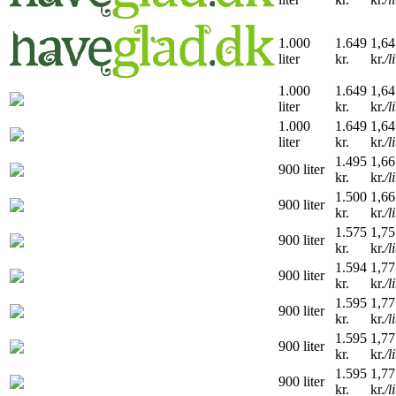
1.000
1.649
1,64
liter
kr.
kr.
/l
1.000
1.649
1,64
liter
kr.
kr.
/l
1.000
1.649
1,64
liter
kr.
kr.
/l
1.495
1,66
900 liter
kr.
kr.
/l
1.500
1,66
900 liter
kr.
kr.
/l
1.575
1,75
900 liter
kr.
kr.
/l
1.594
1,77
900 liter
kr.
kr.
/l
1.595
1,77
900 liter
kr.
kr.
/l
1.595
1,77
900 liter
kr.
kr.
/l
1.595
1,77
900 liter
kr.
kr.
/l