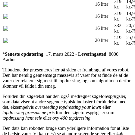
319
19,9
16 liter
kr.
kr.
/l
319
19,9
16 liter
kr.
kr.
/l
332
20,7
16 liter
kr.
kr.
/l
519
25,9
20 liter
kr.
kr.
/l
*
Seneste opdatering
: 17. marts 2022 -
Leveringssted
: 8000
Aarhus
Tilbudene der præsenteres her på siden er frembragt af vores robot.
Den har nemlig gennemsøgt massevis af varer for at finde de af de
varer der relaterer sig mest til topdressing, og som algoritmen derfor
skønner vil falde i din smag.
Foruden din søgetekst har den også medregnet søgeforespørgsler,
som data viser at andre søgende typisk indtaster i forbindelse med
det, eksempelvis
overseeding topdressing your lawn
eller
topdressing græsplæne pris
foruden søgeforespørgsler som
topdressing hent selv
eller
oxy 400 topdressing
.
Den data kan robotten bruge som yderligere information for at liste
de bedste varer. Vi kan også se at andre søgende søger efter
køb