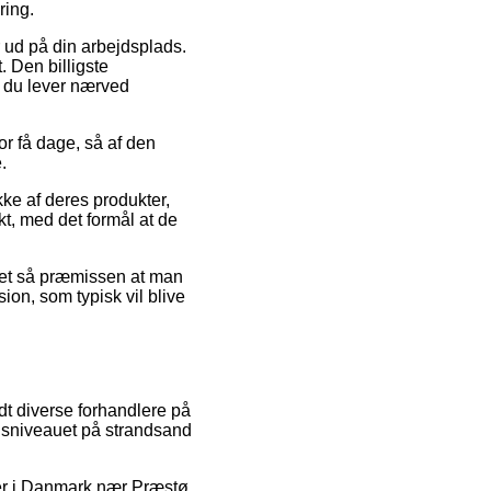
ring.
r ud på din arbejdsplads.
 Den billigste
t du lever nærved
or få dage, så af den
.
kke af deres produkter,
kt, med det formål at de
 det så præmissen at man
ion, som typisk vil blive
ndt diverse forhandlere på
risniveauet på strandsand
der i Danmark nær Præstø