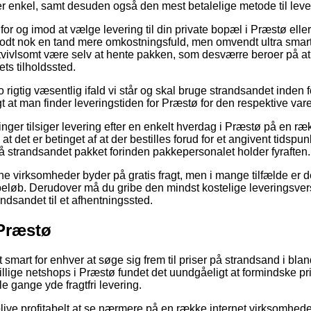
r enkel, samt desuden også den mest betalelige metode til leve
or og imod at vælge levering til din private bopæl i Præstø elle
odt nok en tand mere omkostningsfuld, men omvendt ultra smart.
tvivlsomt være selv at hente pakken, som desværre beroer på a
ets tilholdssted.
o rigtig væsentlig ifald vi står og skal bruge strandsandet inden f
gt at man finder leveringstiden for Præstø for den respektive vare
inger tilsiger levering efter en enkelt hverdag i Præstø på en ræ
et er betinget af at der bestilles forud for et angivent tidspun
få strandsandet pakket forinden pakkepersonalet holder fyraften.
ne virksomheder byder på gratis fragt, men i mange tilfælde er
 beløb. Derudover må du gribe den mindst kostelige leveringsvers
randsandet til et afhentningssted.
 Præstø
 smart for enhver at søge sig frem til priser på strandsand i bla
killige netshops i Præstø fundet det uundgåeligt at formindske p
e gange yde fragtfri levering.
live profitabelt at se nærmere på en række internet virksomhe