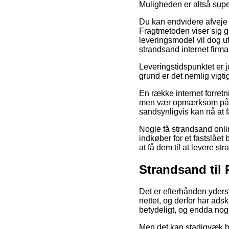
Muligheden er altså supe
Du kan endvidere afveje f
Fragtmetoden viser sig g
leveringsmodel vil dog u
strandsand internet firma
Leveringstidspunktet er j
grund er det nemlig vigti
En række internet forretn
men vær opmærksom på at d
sandsynligvis kan nå at 
Nogle få strandsand onli
indkøber for et fastslået
at få dem til at levere st
Strandsand til
Det er efterhånden yderst
nettet, og derfor har ads
betydeligt, og endda nogl
Men det kan stadigvæk b