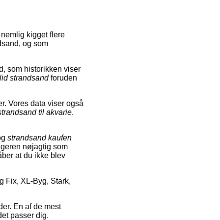
nemlig kigget flere
ndsand, og som
, som historikken viser
lid strandsand
foruden
r. Vores data viser også
strandsand til akvarie
.
og
strandsand kaufen
søgeren nøjagtig som
åber at du ikke blev
 Fix, XL-Byg, Stark,
der. En af de mest
et passer dig.