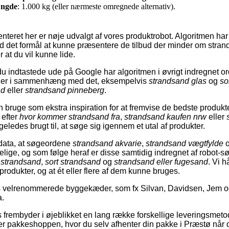
ngde
: 1.000 kg (eller nærmeste omregnede alternativ).
teret her er nøje udvalgt af vores produktrobot. Algoritmen har 
ed det formål at kunne præsentere de tilbud der minder om stra
 at du vil kunne lide.
 indtastede ude på Google har algoritmen i øvrigt indregnet ord
uger i sammenhæng med det, eksempelvis
strandsand glas
og
so
nd
eller
strandsand pinneberg
.
 bruge som ekstra inspiration for at fremvise de bedste produkte
 efter
hvor kommer strandsand fra
,
strandsand kaufen nrw
eller
geledes brugt til, at søge sig igennem et utal af produkter.
 data, at søgeordene
strandsand akvarie
,
strandsand vægtfylde
lige, og som følge heraf er disse samtidig indregnet af robot-
i strandsand
,
sort strandsand
og
strandsand eller fugesand
. Vi h
produkter, og at ét eller flere af dem kunne bruges.
 velrenommerede byggekæder, som fx Silvan, Davidsen, Jem og
.
s frembyder i øjeblikket en lang række forskellige leveringsmeto
 pakkeshoppen, hvor du selv afhenter din pakke i Præstø når d