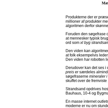
Mæ
Produkterne der er præsen
millioner af produkter m
algoritmen derfor skønner
Foruden den søgefrase du
at mennesker typisk br
ord som
xl byg strandsa
Den viden kan algoritmen
at folk eksempelvis leder
Den viden har robotten li
Derudover kan det ses i
preis
er særdeles alminde
søgefraserne
mineraler 
skuffet over de fremviste 
Strandsand opdrives hos
Bauhaus, 10-4 og Bygma
En masse internet outlet
moderne er nu om stunder