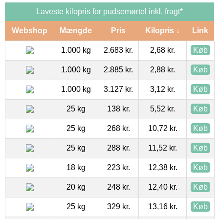
Laveste kilopris for pudsemørtel inkl. fragt*
Webshop
Mængde
Pris
Kilopris ↓
Link
1.000 kg
2.683 kr.
2,68 kr.
Køb
1.000 kg
2.885 kr.
2,88 kr.
Køb
1.000 kg
3.127 kr.
3,12 kr.
Køb
25 kg
138 kr.
5,52 kr.
Køb
25 kg
268 kr.
10,72 kr.
Køb
25 kg
288 kr.
11,52 kr.
Køb
18 kg
223 kr.
12,38 kr.
Køb
20 kg
248 kr.
12,40 kr.
Køb
25 kg
329 kr.
13,16 kr.
Køb