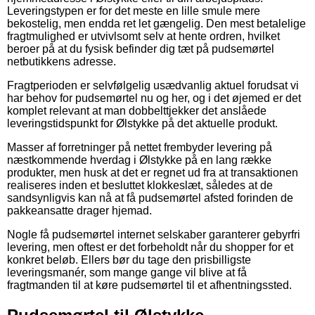
Leveringstypen er for det meste en lille smule mere
bekostelig, men endda ret let gængelig. Den mest betalelige
fragtmulighed er utvivlsomt selv at hente ordren, hvilket
beroer på at du fysisk befinder dig tæt på pudsemørtel
netbutikkens adresse.
Fragtperioden er selvfølgelig usædvanlig aktuel forudsat vi
har behov for pudsemørtel nu og her, og i det øjemed er det
komplet relevant at man dobbelttjekker det anslåede
leveringstidspunkt for Ølstykke på det aktuelle produkt.
Masser af forretninger på nettet frembyder levering på
næstkommende hverdag i Ølstykke på en lang række
produkter, men husk at det er regnet ud fra at transaktionen
realiseres inden et besluttet klokkeslæt, således at de
sandsynligvis kan nå at få pudsemørtel afsted forinden de
pakkeansatte drager hjemad.
Nogle få pudsemørtel internet selskaber garanterer gebyrfri
levering, men oftest er det forbeholdt når du shopper for et
konkret beløb. Ellers bør du tage den prisbilligste
leveringsmanér, som mange gange vil blive at få
fragtmanden til at køre pudsemørtel til et afhentningssted.