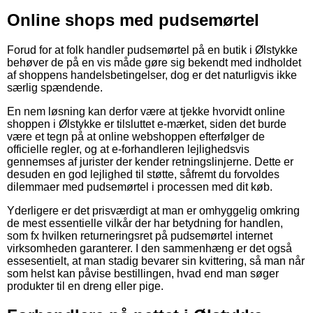
Online shops med pudsemørtel
Forud for at folk handler pudsemørtel på en butik i Ølstykke
behøver de på en vis måde gøre sig bekendt med indholdet
af shoppens handelsbetingelser, dog er det naturligvis ikke
særlig spændende.
En nem løsning kan derfor være at tjekke hvorvidt online
shoppen i Ølstykke er tilsluttet e-mærket, siden det burde
være et tegn på at online webshoppen efterfølger de
officielle regler, og at e-forhandleren lejlighedsvis
gennemses af jurister der kender retningslinjerne. Dette er
desuden en god lejlighed til støtte, såfremt du forvoldes
dilemmaer med pudsemørtel i processen med dit køb.
Yderligere er det prisværdigt at man er omhyggelig omkring
de mest essentielle vilkår der har betydning for handlen,
som fx hvilken returneringsret på pudsemørtel internet
virksomheden garanterer. I den sammenhæng er det også
essesentielt, at man stadig bevarer sin kvittering, så man når
som helst kan påvise bestillingen, hvad end man søger
produkter til en dreng eller pige.