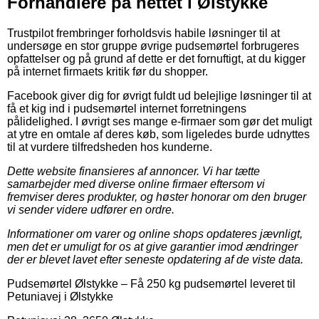
Forhandlere på nettet i Ølstykke
Trustpilot frembringer forholdsvis habile løsninger til at
undersøge en stor gruppe øvrige pudsemørtel forbrugeres
opfattelser og på grund af dette er det fornuftigt, at du kigger
på internet firmaets kritik før du shopper.
Facebook giver dig for øvrigt fuldt ud belejlige løsninger til at
få et kig ind i pudsemørtel internet forretningens
pålidelighed. I øvrigt ses mange e-firmaer som gør det muligt
at ytre en omtale af deres køb, som ligeledes burde udnyttes
til at vurdere tilfredsheden hos kunderne.
Dette website finansieres af annoncer. Vi har tætte
samarbejder med diverse online firmaer eftersom vi
fremviser deres produkter, og høster honorar om den bruger
vi sender videre udfører en ordre.
Informationer om varer og online shops opdateres jævnligt,
men det er umuligt for os at give garantier imod ændringer
der er blevet lavet efter seneste opdatering af de viste data.
Pudsemørtel Ølstykke
–
Få 250 kg pudsemørtel leveret til
Petuniavej i Ølstykke