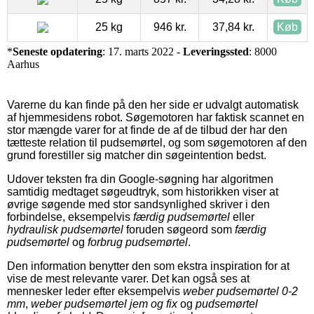
25 kg
946 kr.
37,84 kr.
Køb
*
Seneste opdatering
: 17. marts 2022 -
Leveringssted
: 8000
Aarhus
Varerne du kan finde på den her side er udvalgt automatisk
af hjemmesidens robot. Søgemotoren har faktisk scannet en
stor mængde varer for at finde de af de tilbud der har den
tætteste relation til pudsemørtel, og som søgemotoren af den
grund forestiller sig matcher din søgeintention bedst.
Udover teksten fra din Google-søgning har algoritmen
samtidig medtaget søgeudtryk, som historikken viser at
øvrige søgende med stor sandsynlighed skriver i den
forbindelse, eksempelvis
færdig pudsemørtel
eller
hydraulisk pudsemørtel
foruden søgeord som
færdig
pudsemørtel
og
forbrug pudsemørtel
.
Den information benytter den som ekstra inspiration for at
vise de mest relevante varer. Det kan også ses at
mennesker leder efter eksempelvis
weber pudsemørtel 0-2
mm
,
weber pudsemørtel jem og fix
og
pudsemørtel