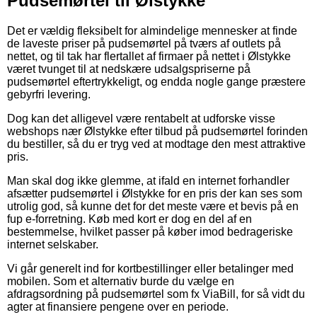
Pudsemørtel til Ølstykke
Det er vældig fleksibelt for almindelige mennesker at finde
de laveste priser på pudsemørtel på tværs af outlets på
nettet, og til tak har flertallet af firmaer på nettet i Ølstykke
været tvunget til at nedskære udsalgspriserne på
pudsemørtel eftertrykkeligt, og endda nogle gange præstere
gebyrfri levering.
Dog kan det alligevel være rentabelt at udforske visse
webshops nær Ølstykke efter tilbud på pudsemørtel forinden
du bestiller, så du er tryg ved at modtage den mest attraktive
pris.
Man skal dog ikke glemme, at ifald en internet forhandler
afsætter pudsemørtel i Ølstykke for en pris der kan ses som
utrolig god, så kunne det for det meste være et bevis på en
fup e-forretning. Køb med kort er dog en del af en
bestemmelse, hvilket passer på køber imod bedrageriske
internet selskaber.
Vi går generelt ind for kortbestillinger eller betalinger med
mobilen. Som et alternativ burde du vælge en
afdragsordning på pudsemørtel som fx ViaBill, for så vidt du
agter at finansiere pengene over en periode.