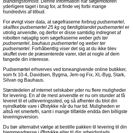
blandingsforhold
. Denne information har søgemotoren
yderligere taget i brug for, at finde vej forbi mange
hundredvis af tilbud.
For øvrigt viser data, at søgefraserne
forbrug pudsemørtel
,
skalflex pudsemørtel 25 kg
og
færdigblandet pudsemørtel
er
utrolig anvendte, og derfor er disse samtidig indregnet af
robotten nøjagtig som søgefraserne
weber gds tør
pudsemørtel
,
bauhaus pudsemørtel
og
weber tør
pudsemørtel
. Forhåbentlig viser det sig at du ikke blev
skuffet over de præsenterede varer, idet at nogle af dem
fangede din interesse.
Pudsemørtel erhverves ved toneangivende online butikker,
som fx 10-4, Davidsen, Bygma, Jem og Fix, XL-Byg, Stark,
Silvan og Bauhaus.
Størstedelen af internet selskaber yder nu flere muligheder
for levering. En af de mest anvendte er nu om stunder at få
leveret til et udleveringssted, og så afhenter du blot din
nyindkøbte vare i Ølstykke når du har tid. Muligheden er
altså ret smertefri, samt i mange tilfælde endda den billigste
leveringsversion.
Du bør alternativt vælge at bestille pakken til levering til din
hjemmeadresse i Ølstykke eller til din arbejdsplads.