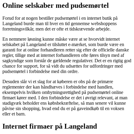
Online selskaber med pudsemørtel
Forud for at nogen bestiller pudsemørtel i en internet butik på
Langeland burde man til hver en tid gennemse webshoppens
forretningsvilkår, men det er ofte et tidskrævende arbejde.
En nemmere løsning kunne måske være at se hvorvidt internet
selskabet på Langeland er tilsluttet e-mærket, som burde være en
garanti for at online forhandleren retter sig efter de officielle danske
regler, tillige med at internet forhandleren ofte føres tilsyn med af
sagkyndige som forstår de gældende regulativer. Det er en rigtig god
chance for support, for så vidt du udsættes for udfordringer med
pudsemørtel i forbindelse med din ordre.
Desuden slår vi et slag for at køberen er obs på de primære
reglementer der kan håndhæves i forbindelse med handlen,
eksempelvis hvilken ombytningsrettighed på pudsemørtel online
firmaet kører med. I den forbindelse er det i øvrigt relevant, at man
stadigvæk beholder ens købsbekræftelse, så man senere vil kunne
påvise sin shopping, hvad end du er på gaveindkøb til en voksen
eller et barn.
Internet firmaer på Langeland