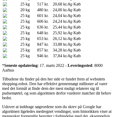
25 kg
517 kr.
20,68 kr.
/kg
Køb
20 kg
480 kr.
24,00 kr.
/kg
Køb
25 kg
601 kr.
24,04 kr.
/kg
Køb
25 kg
606 kr.
24,24 kr.
/kg
Køb
25 kg
636 kr.
25,44 kr.
/kg
Køb
25 kg
648 kr.
25,92 kr.
/kg
Køb
25 kg
653 kr.
26,12 kr.
/kg
Køb
25 kg
847 kr.
33,88 kr.
/kg
Køb
25 kg
857 kr.
34,28 kr.
/kg
Køb
25 kg
946 kr.
37,84 kr.
/kg
Køb
*
Seneste opdatering
: 17. marts 2022 -
Leveringssted
: 8000
Aarhus
Tilbudene du finder på den her side er fundet frem af websitets
shopping-robot. Den har effektivt gennemsøgt millioner af varer
med det formål at finde dem der mest muligt relaterer sig til
pudsemørtel, og som algoritmen derfor vurderer matcher dit behov
bedst.
Udover at inddrage søgeordene som du skrev på Google har
algoritmen ligeledes medregnet vendinger, som historikken viser at
mennesker formentlig benytter i forbindelse med det, eksempelvis