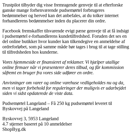
Trustpilot tilbyder dig visse fremragende genveje til at efterforske
ganske mange forhenværende pudsemørtel forbrugeres
bedømmelser og herved kan det anbefales, at du tolker internet
forhandlerens bedømmelser inden du placerer din ordre.
Facebook fremskaffer tilsvarende evigt pæne genveje til at få indsigt
i pudsemørtel e-forhandlerens kundetilfredshed. Foruden det ses en
del online butikker hvor kunder kan tilkendegive en anmeldelse af
ordreforløbet, som på samme måde bør tages i brug til at tage stilling
til tilfredsheden hos kunderne.
Vores hjemmeside er finansieret af reklamer. Vi hjælper utallige
online firmaer når vi præsenterer deres tilbud, og får kommission
såfremt en bruger fra vores side udfører en ordre.
Anvisninger om varer og online varehuse vedligeholdes nu og da,
men vi tager forbehold for reguleringer der muligvis er udarbejdet
siden vi sidst opdaterede de viste data.
Pudsemørtel Langeland
–
Få 250 kg pudsemørtel leveret til
Byskovvej på Langeland
Byskovvej 3
,
5953
Langeland
4.7
stjerner baseret på
10
anmeldelser
ShopByg.dk