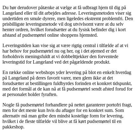
Du bør derudover påtænke at vælge at få udbragt hjem til dig på
Langeland eller til dit arbejdes adresse. Leveringsmetoden viser sig
undertiden en smule dyrere, men ligeledes ekstremt problemfri. Den
prisbilligste leveringsmetode vil dog utvivlsomt være at du selv
henter ordren, hvilket forudsætter at du fysisk befinder dig i kort
afstand af pudsemørtel online shoppens hjemsted.
Leveringstiden kan vise sig at være rigtig central i tilfælde af at vi
har behov for pudsemørtel nu og her, og i det øjemed er det
forholdsvis meningsfuldt at vi dobbelttjekker den forventede
leveringstid for Langeland ved det pågældende produkt.
En række online webshops yder levering på blot en enkelt hverdag
på Langeland på deres favorit varer, men glem ikke at det
forudsætter at bestillingen fuldbyrdes forinden et konkret tidspunkt,
med det formål at de kan nå at få pudsemørtel sendt afsted forud for
at personalet holder fyraften.
Nogle få pudsemørtel forhandlere på nettet garanterer portofri fragt,
men for det meste kun hvis du aftager for en konkret sum. Som
alternativ må man gribe den mindst kostelige form for levering,
hvilket i de fleste tilfælde vil blive at få kørt pudsemørtel til en
pakkeshop.