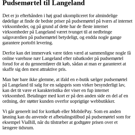
Pudsemørtel til Langeland
Det er jo efterhånden i høj grad ukompliceret for almindelige
dødelige at finde de bedste priser på pudsemørtel på tværs af internet
virksomheder, og på grund af dette har de fleste internet
virksomheder på Langeland været tvunget til at nedbringe
salgsværdien på pudsemørtel betydeligt, og endda nogle gange
garantere portofri levering.
Derfor kan det immervæk være tiden værd at sammenligne nogle få
online varehuse nær Langeland efter rabatkoder på pudsemørtel
forud for at du gennemfører dit køb, sådan at man er garanteret at
skaffe sig den mest attraktive pris.
Man bør bare ikke glemme, at ifald en e-butik sælger pudsemørtel
på Langeland til salg for en salgspris som virker besynderligt lav,
kan det tit være et karakteristika der viser en fup internet
virksomhed. Betalinger med kort er på den anden side en del af en
ordning, der støtter kunden overfor uoprigtige webbutikker.
Vi går generelt ind for kortkøb eller MobilePay. Som en anden
løsning kan du anvende et afbetalingstilbud på pudsemørtel som for
eksempel ViaBill, når du tilstræber at godtgøre prisen over et
længere tidsrum.