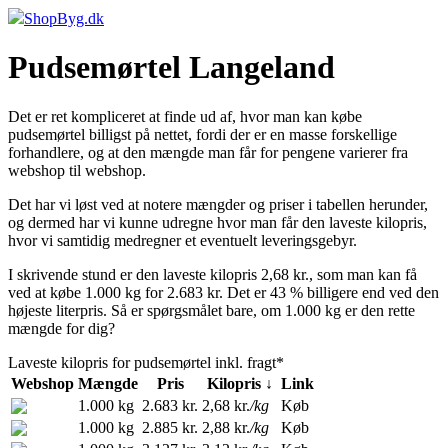
ShopByg.dk
Pudsemørtel Langeland
Det er ret kompliceret at finde ud af, hvor man kan købe
pudsemørtel billigst på nettet, fordi der er en masse forskellige
forhandlere, og at den mængde man får for pengene varierer fra
webshop til webshop.
Det har vi løst ved at notere mængder og priser i tabellen herunder,
og dermed har vi kunne udregne hvor man får den laveste kilopris,
hvor vi samtidig medregner et eventuelt leveringsgebyr.
I skrivende stund er den laveste kilopris 2,68 kr., som man kan få
ved at købe 1.000 kg for 2.683 kr. Det er 43 % billigere end ved den
højeste literpris. Så er spørgsmålet bare, om 1.000 kg er den rette
mængde for dig?
Laveste kilopris for pudsemørtel inkl. fragt*
Webshop
Mængde
Pris
Kilopris ↓
Link
1.000 kg
2.683 kr.
2,68 kr.
/kg
Køb
1.000 kg
2.885 kr.
2,88 kr.
/kg
Køb