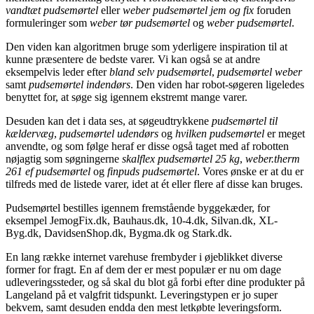
vandtæt pudsemørtel
eller
weber pudsemørtel jem og fix
foruden
formuleringer som
weber tør pudsemørtel
og
weber pudsemørtel
.
Den viden kan algoritmen bruge som yderligere inspiration til at
kunne præsentere de bedste varer. Vi kan også se at andre
eksempelvis leder efter
bland selv pudsemørtel
,
pudsemørtel weber
samt
pudsemørtel indendørs
. Den viden har robot-søgeren ligeledes
benyttet for, at søge sig igennem ekstremt mange varer.
Desuden kan det i data ses, at søgeudtrykkene
pudsemørtel til
kældervæg
,
pudsemørtel udendørs
og
hvilken pudsemørtel
er meget
anvendte, og som følge heraf er disse også taget med af robotten
nøjagtig som søgningerne
skalflex pudsemørtel 25 kg
,
weber.therm
261 ef pudsemørtel
og
finpuds pudsemørtel
. Vores ønske er at du er
tilfreds med de listede varer, idet at ét eller flere af disse kan bruges.
Pudsemørtel bestilles igennem fremstående byggekæder, for
eksempel JemogFix.dk, Bauhaus.dk, 10-4.dk, Silvan.dk, XL-
Byg.dk, DavidsenShop.dk, Bygma.dk og Stark.dk.
En lang række internet varehuse frembyder i øjeblikket diverse
former for fragt. En af dem der er mest populær er nu om dage
udleveringssteder, og så skal du blot gå forbi efter dine produkter på
Langeland på et valgfrit tidspunkt. Leveringstypen er jo super
bekvem, samt desuden endda den mest letkøbte leveringsform.