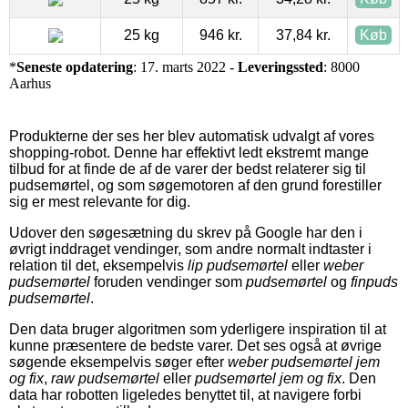
25 kg
946 kr.
37,84 kr.
Køb
*
Seneste opdatering
: 17. marts 2022 -
Leveringssted
: 8000
Aarhus
Produkterne der ses her blev automatisk udvalgt af vores
shopping-robot. Denne har effektivt ledt ekstremt mange
tilbud for at finde de af de varer der bedst relaterer sig til
pudsemørtel, og som søgemotoren af den grund forestiller
sig er mest relevante for dig.
Udover den søgesætning du skrev på Google har den i
øvrigt inddraget vendinger, som andre normalt indtaster i
relation til det, eksempelvis
lip pudsemørtel
eller
weber
pudsemørtel
foruden vendinger som
pudsemørtel
og
finpuds
pudsemørtel
.
Den data bruger algoritmen som yderligere inspiration til at
kunne præsentere de bedste varer. Det ses også at øvrige
søgende eksempelvis søger efter
weber pudsemørtel jem
og fix
,
raw pudsemørtel
eller
pudsemørtel jem og fix
. Den
data har robotten ligeledes benyttet til, at navigere forbi