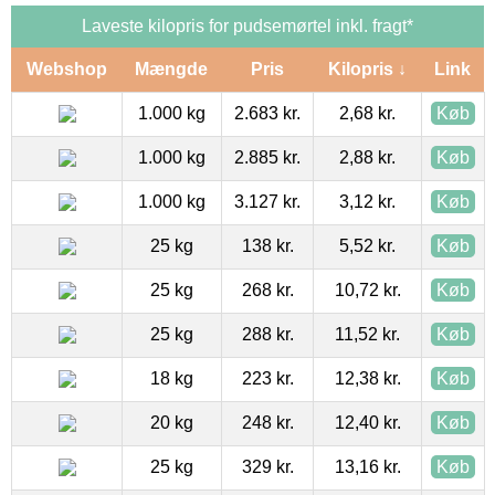
Laveste kilopris for pudsemørtel inkl. fragt*
Webshop
Mængde
Pris
Kilopris ↓
Link
1.000 kg
2.683 kr.
2,68 kr.
Køb
1.000 kg
2.885 kr.
2,88 kr.
Køb
1.000 kg
3.127 kr.
3,12 kr.
Køb
25 kg
138 kr.
5,52 kr.
Køb
25 kg
268 kr.
10,72 kr.
Køb
25 kg
288 kr.
11,52 kr.
Køb
18 kg
223 kr.
12,38 kr.
Køb
20 kg
248 kr.
12,40 kr.
Køb
25 kg
329 kr.
13,16 kr.
Køb