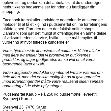
oplevelser og derfor kan det anbefales, at du undersøger
netbutikkens bedømmelser forinden du færdiggør din
shopping.
Facebook fremskaffer endvidere nogenlunde anstændige
metoder til at få et kig ind i pudsemørtel online forretningens
pålidelighed. Foruden det er der faktisk online shops i
Danmark som gør det muligt at offentliggøre en anmeldelse
af virksomhedens service, hvilket tillige må benyttes til
vurdering af hvor tilfredse kunderne er.
Vores hjemmeside finansieres af reklamer. Vi har aftaler
med flere e-handler idet vi promoverer butikkernes
produkter, og tager godtgørelse for så vidt en af vores
besøgende laver et køb.
Viden angående produkter og internet firmaer værnes om
hele tiden, men det er ikke muligt for os at give garantier
imod forandringer der måtte være realiseret siden seneste
opdatering af de viste oplysninger.
Pudsemørtel Karup
–
Få 250 kg pudsemørtel leveret til
Syrenvej i Karup
Syrenvej 23
,
7470
Karup