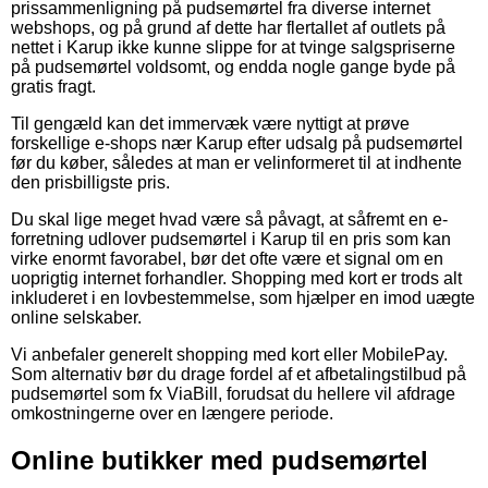
prissammenligning på pudsemørtel fra diverse internet
webshops, og på grund af dette har flertallet af outlets på
nettet i Karup ikke kunne slippe for at tvinge salgspriserne
på pudsemørtel voldsomt, og endda nogle gange byde på
gratis fragt.
Til gengæld kan det immervæk være nyttigt at prøve
forskellige e-shops nær Karup efter udsalg på pudsemørtel
før du køber, således at man er velinformeret til at indhente
den prisbilligste pris.
Du skal lige meget hvad være så påvagt, at såfremt en e-
forretning udlover pudsemørtel i Karup til en pris som kan
virke enormt favorabel, bør det ofte være et signal om en
uoprigtig internet forhandler. Shopping med kort er trods alt
inkluderet i en lovbestemmelse, som hjælper en imod uægte
online selskaber.
Vi anbefaler generelt shopping med kort eller MobilePay.
Som alternativ bør du drage fordel af et afbetalingstilbud på
pudsemørtel som fx ViaBill, forudsat du hellere vil afdrage
omkostningerne over en længere periode.
Online butikker med pudsemørtel