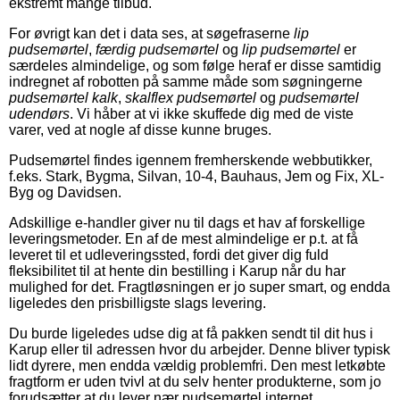
ekstremt mange tilbud.
For øvrigt kan det i data ses, at søgefraserne
lip
pudsemørtel
,
færdig pudsemørtel
og
lip pudsemørtel
er
særdeles almindelige, og som følge heraf er disse samtidig
indregnet af robotten på samme måde som søgningerne
pudsemørtel kalk
,
skalflex pudsemørtel
og
pudsemørtel
udendørs
. Vi håber at vi ikke skuffede dig med de viste
varer, ved at nogle af disse kunne bruges.
Pudsemørtel findes igennem fremherskende webbutikker,
f.eks. Stark, Bygma, Silvan, 10-4, Bauhaus, Jem og Fix, XL-
Byg og Davidsen.
Adskillige e-handler giver nu til dags et hav af forskellige
leveringsmetoder. En af de mest almindelige er p.t. at få
leveret til et udleveringssted, fordi det giver dig fuld
fleksibilitet til at hente din bestilling i Karup når du har
mulighed for det. Fragtløsningen er jo super smart, og endda
ligeledes den prisbilligste slags levering.
Du burde ligeledes udse dig at få pakken sendt til dit hus i
Karup eller til adressen hvor du arbejder. Denne bliver typisk
lidt dyrere, men endda vældig problemfri. Den mest letkøbte
fragtform er uden tvivl at du selv henter produkterne, som jo
forudsætter at du lever nær pudsemørtel internet