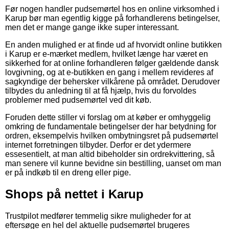
Før nogen handler pudsemørtel hos en online virksomhed i
Karup bør man egentlig kigge på forhandlerens betingelser,
men det er mange gange ikke super interessant.
En anden mulighed er at finde ud af hvorvidt online butikken
i Karup er e-mærket medlem, hvilket længe har været en
sikkerhed for at online forhandleren følger gældende dansk
lovgivning, og at e-butikken en gang i mellem revideres af
sagkyndige der behersker vilkårene på området. Derudover
tilbydes du anledning til at få hjælp, hvis du forvoldes
problemer med pudsemørtel ved dit køb.
Foruden dette stiller vi forslag om at køber er omhyggelig
omkring de fundamentale betingelser der har betydning for
ordren, eksempelvis hvilken ombytningsret på pudsemørtel
internet forretningen tilbyder. Derfor er det ydermere
essesentielt, at man altid bibeholder sin ordrekvittering, så
man senere vil kunne bevidne sin bestilling, uanset om man
er på indkøb til en dreng eller pige.
Shops på nettet i Karup
Trustpilot medfører temmelig sikre muligheder for at
eftersøge en hel del aktuelle pudsemørtel brugeres