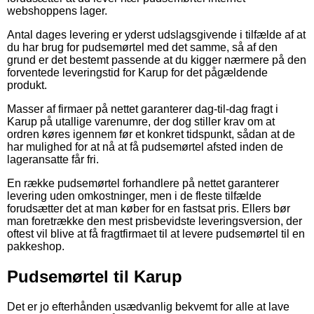
webshoppens lager.
Antal dages levering er yderst udslagsgivende i tilfælde af at
du har brug for pudsemørtel med det samme, så af den
grund er det bestemt passende at du kigger nærmere på den
forventede leveringstid for Karup for det pågældende
produkt.
Masser af firmaer på nettet garanterer dag-til-dag fragt i
Karup på utallige varenumre, der dog stiller krav om at
ordren køres igennem før et konkret tidspunkt, sådan at de
har mulighed for at nå at få pudsemørtel afsted inden de
lageransatte får fri.
En række pudsemørtel forhandlere på nettet garanterer
levering uden omkostninger, men i de fleste tilfælde
forudsætter det at man køber for en fastsat pris. Ellers bør
man foretrække den mest prisbevidste leveringsversion, der
oftest vil blive at få fragtfirmaet til at levere pudsemørtel til en
pakkeshop.
Pudsemørtel til Karup
Det er jo efterhånden usædvanlig bekvemt for alle at lave