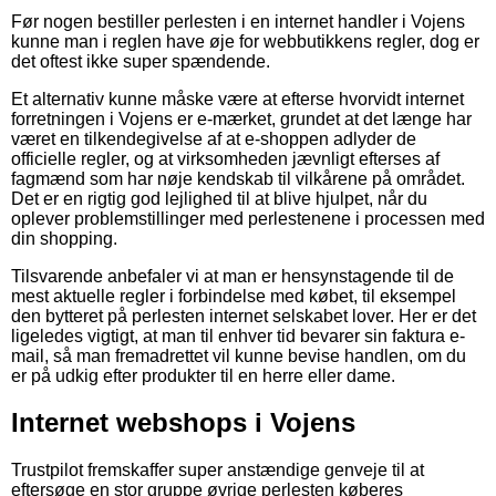
Før nogen bestiller perlesten i en internet handler i Vojens
kunne man i reglen have øje for webbutikkens regler, dog er
det oftest ikke super spændende.
Et alternativ kunne måske være at efterse hvorvidt internet
forretningen i Vojens er e-mærket, grundet at det længe har
været en tilkendegivelse af at e-shoppen adlyder de
officielle regler, og at virksomheden jævnligt efterses af
fagmænd som har nøje kendskab til vilkårene på området.
Det er en rigtig god lejlighed til at blive hjulpet, når du
oplever problemstillinger med perlestenene i processen med
din shopping.
Tilsvarende anbefaler vi at man er hensynstagende til de
mest aktuelle regler i forbindelse med købet, til eksempel
den bytteret på perlesten internet selskabet lover. Her er det
ligeledes vigtigt, at man til enhver tid bevarer sin faktura e-
mail, så man fremadrettet vil kunne bevise handlen, om du
er på udkig efter produkter til en herre eller dame.
Internet webshops i Vojens
Trustpilot fremskaffer super anstændige genveje til at
eftersøge en stor gruppe øvrige perlesten køberes