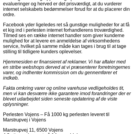
evalueringer og herved er det prisværdigt, at du vurderer
internet selskabets bedømmelser forud for at du placerer din
ordre.
Facebook yder ligeledes ret så gunstige muligheder for at få
et kig ind i perlesten internet forhandlerens troværdighed.
Tilmed ses en række internet handler som giver kunderne
mulighed for at levere en anmeldelse af virksomhedens
service, hvilket på samme måde kan tages i brug til at tage
stilling til tidligere kunders oplevelser.
Hjemmesiden er finansieret af reklamer. Vi har aftaler med
en stribe webshops derved at vi præsenterer forretningernes
varer, og indhenter kommission om du gennemfører et
indkøb.
Fakta omkring varer og online varehuse vedligeholdes tit,
men vi kan desværre ikke garantere imod forandringer der er
blevet udarbejdet siden seneste opdatering af de viste
oplysninger.
Perlesten Vojens
–
Få 1000 kg perlesten leveret til
Marstrupvej i Vojens
Marstrupvej 11
,
6500
Vojens