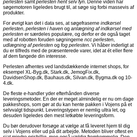
perlesten
samt
perlesten hent selv fyn
. Denne viden har
søgemotoren ligeledes brugt til, at søge sig forbi massevis af
produkter.
For øvrigt kan det i data ses, at søgefraserne
indkørsel
perlesten
,
perlesten i haven
og
anlægning af indkørsel med
perlesten
er særdeles populære, og derfor er de også taget
med af robotten foruden søgningerne
ncc perlesten
,
udlægning af perlesten
og
fog perlesten
. Vi håber inderligt at
du er tilfreds med de præsenterede varer, idet at ét eller flere
af dem fangede din interesse.
Perlesten afhentes ved landsdækkende internet shops, for
eksempel XL-Byg.dk, Stark.dk, JemogFix.dk,
DavidsenShop.dk, Bauhaus.dk, Silvan.dk, Bygma.dk og 10-
4.dk.
De fleste e-handler yder efterhånden diverse
leveringsmetoder. En der er meget almindelig er nu om dage
pakkeshops, som gør at du kan hente pakken i Vojens på et
selvvalgt tidspunkt. Leveringstypen er nemlig ultra let, og
desuden ligeledes den mest letkøbte leveringsform.
Du bør derudover forsøge at vælge at få leveret hjem til dig
selv i Vojens eller ud på dit arbejde. Metoden bliver oftest en
sjat mindre prisbillig, men også vældig fremkommelig. Den