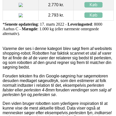
2.770 kr.
Køb
2.793 kr.
Køb
*
Seneste opdatering
: 17. marts 2022 -
Leveringssted
: 8000
Aarhus C -
Mængde
: 1.000 kg (eller nærmeste omregnede
alternativ).
Varerne der ses i denne kategori blev søgt frem af websitets
shopping-robot. Robotten har faktisk scannet et utal af varer
for at finde de af de varer der relaterer sig bedst til perlesten,
og som robotten af den grund regner sig frem til matcher din
søgning bedst.
Foruden teksten fra din Google-søgning har søgemotoren
desuden medtaget søgeudtryk, som den estimerer at folk
normalt indtaster i relation til det, eksempelvis
perlesten
falster
eller
perlesten 4-8mm
foruden vendinger som
salg af
perlesten fyn
og
perlesten sø
.
Den viden bruger robotten som yderligere inspiration til at
kunne vise de mest aktuelle tilbud. Data viser også at
mennesker søger efter eksempelvis
perlesten fyn
,
indkørsel