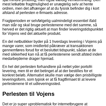
mest letkøbte fragtmulighed er unægtelig selv at hente
ordren, men det afhænger af at du fysisk befinder dig i kort
afstand af perlesten e-firmaets adresse.
Fragtperioden er selvfølgelig ualmindeligt essentiel ifald
man står og skal bruge perlestenene med det samme, så
herved er det rigtig aktuelt at man finder leveringstidspunktet
for Vojens ved det aktuelle produkt.
En del netbutikker byder på 1 hverdags levering i Vojens på
mange varer, som imidlertid påkræver at transaktionen
gennemføres forud for et besluttet tidspunkt, sådan at de
med sikkerhed kan nå at få perlestenene sendt afsted inden
medarbejderne drager hjemad.
En hel del perlesten forhandlere på nettet yder portofri
levering, men tit er det betinget af at der bestilles for et
konkret beløb. Alternativt skulle man vælge den prisbilligste
leveringsform, som typisk er at få fragtfirmaet til at levere
perlestenene til et udleveringssted.
Perlesten til Vojens
Det er jo super uproblematisk for internetbrugere at