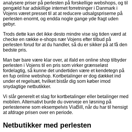
analysere priser på perlesten på forskellige webshops, og til
gengæld har adskillige internet forretninger i Danmark i
Vojens været presset til at at reducere udsalgspriserne på
perlesten enormt, og endda nogle gange yde fragt uden
gebyr.
Trods dette kan det ikke desto mindre vise sig tiden værd at
checke en række e-shops nær Vojens efter tilbud på
perlesten forud for at du handler, så du er sikker på at få den
bedste pris.
Man bør bare være klar over, at ifald en online shop tilbyder
perlesten i Vojens til en pris som virker grænseløst
fordelagtig, så kunne det undertiden være et kendetegn på
en fup online webshop. Kortbetalinger er dog dækket ind
under et regelsæt, hvilket bistår dig som køber imod
snydagtige netbutikker.
Vi slår generelt et slag for kortbetalinger eller betalinger med
mobilen. Alternativt burde du overveje en løsning på
perlestenene som eksempelvis ViaBill, når du har til hensigt
at afdrage prisen over en periode.
Netbutikker med perlesten