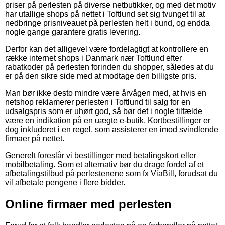
priser på perlesten på diverse netbutikker, og med det motiv
har utallige shops på nettet i Toftlund set sig tvunget til at
nedbringe prisniveauet på perlesten helt i bund, og endda
nogle gange garantere gratis levering.
Derfor kan det alligevel være fordelagtigt at kontrollere en
række internet shops i Danmark nær Toftlund efter
rabatkoder på perlesten forinden du shopper, således at du
er på den sikre side med at modtage den billigste pris.
Man bør ikke desto mindre være årvågen med, at hvis en
netshop reklamerer perlesten i Toftlund til salg for en
udsalgspris som er uhørt god, så bør det i nogle tilfælde
være en indikation på en uægte e-butik. Kortbestillinger er
dog inkluderet i en regel, som assisterer en imod svindlende
firmaer på nettet.
Generelt foreslår vi bestillinger med betalingskort eller
mobilbetaling. Som et alternativ bør du drage fordel af et
afbetalingstilbud på perlestenene som fx ViaBill, forudsat du
vil afbetale pengene i flere bidder.
Online firmaer med perlesten