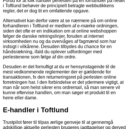
Forud for at folk handler perlesten på en forhandler på nettet
i Toftlund behøver de principielt betragte webbutikkens
regler, det er dog tit en omfattende opgave.
Alternativet kan derfor være at se nærmere på om online
forhandleren i Toftlund er medlem af e-mærke ordningen,
siden det ofte er en indikation om at online webshoppen
følger de danske retningslinjer, foruden at internet
virksomheden nu og da overvåges af fagmænd som har
indsigt i vilkårene. Desuden tilbydes du chance for en
håndsrækning, ifald du oplever udfordringer med
perlestenene som følge af din ordre.
Desuden er det fornuftigt at du er hensynstagende til de
mest vedkommende reglementer der er gældende for
transaktionen, fx den returneringsret på perlesten online
forretningen har. I den forbindelse er det ydermere vigtigt, at
man når som helst sikrer ens ordremail, så man senere vil
kunne eftervise handlen, om man søger et produkt til en
herre eller dame.
E-handler i Toftlund
Trustpilot fører til tilpas ærlige genveje til at gennemgå
adskillige aktuelle perlesten brugeres iagttagelser og derved