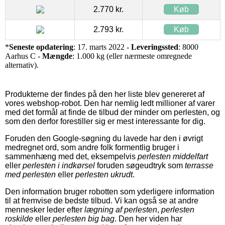
2.770 kr.
Køb
2.793 kr.
Køb
*
Seneste opdatering
: 17. marts 2022 -
Leveringssted
: 8000
Aarhus C -
Mængde
: 1.000 kg (eller nærmeste omregnede
alternativ).
Produkterne der findes på den her liste blev genereret af
vores webshop-robot. Den har nemlig ledt millioner af varer
med det formål at finde de tilbud der minder om perlesten, og
som den derfor forestiller sig er mest interessante for dig.
Foruden den Google-søgning du lavede har den i øvrigt
medregnet ord, som andre folk formentlig bruger i
sammenhæng med det, eksempelvis
perlesten middelfart
eller
perlesten i indkørsel
foruden søgeudtryk som
terrasse
med perlesten
eller
perlesten ukrudt
.
Den information bruger robotten som yderligere information
til at fremvise de bedste tilbud. Vi kan også se at andre
mennesker leder efter
lægning af perlesten
,
perlesten
roskilde
eller
perlesten big bag
. Den her viden har