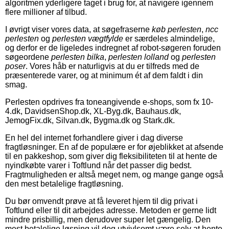
algoritmen yderligere taget i brug for, at navigere igennem
flere millioner af tilbud.
I øvrigt viser vores data, at søgefraserne
køb perlesten
,
ncc
perlesten
og
perlesten vægtfylde
er særdeles almindelige,
og derfor er de ligeledes indregnet af robot-søgeren foruden
søgeordene
perlesten bilka
,
perlesten lolland
og
perlesten
poser
. Vores håb er naturligvis at du er tilfreds med de
præsenterede varer, og at minimum ét af dem faldt i din
smag.
Perlesten opdrives fra toneangivende e-shops, som fx 10-
4.dk, DavidsenShop.dk, XL-Byg.dk, Bauhaus.dk,
JemogFix.dk, Silvan.dk, Bygma.dk og Stark.dk.
En hel del internet forhandlere giver i dag diverse
fragtløsninger. En af de populære er for øjeblikket at afsende
til en pakkeshop, som giver dig fleksibiliteten til at hente de
nyindkøbte varer i Toftlund når det passer dig bedst.
Fragtmuligheden er altså meget nem, og mange gange også
den mest betalelige fragtløsning.
Du bør omvendt prøve at få leveret hjem til dig privat i
Toftlund eller til dit arbejdes adresse. Metoden er gerne lidt
mindre prisbillig, men derudover super let gængelig. Den
mest betalelige løsning vil dog utvivlsomt være selv at hente