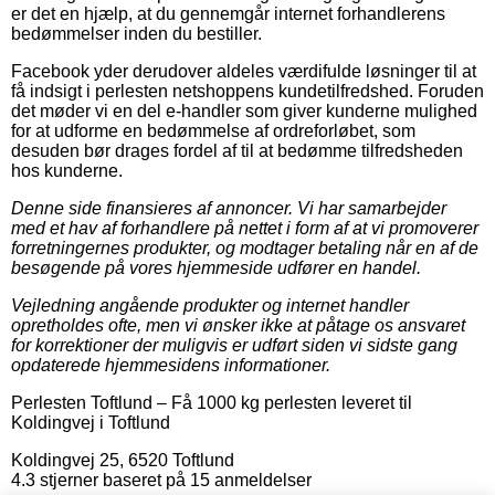
er det en hjælp, at du gennemgår internet forhandlerens
bedømmelser inden du bestiller.
Facebook yder derudover aldeles værdifulde løsninger til at
få indsigt i perlesten netshoppens kundetilfredshed. Foruden
det møder vi en del e-handler som giver kunderne mulighed
for at udforme en bedømmelse af ordreforløbet, som
desuden bør drages fordel af til at bedømme tilfredsheden
hos kunderne.
Denne side finansieres af annoncer. Vi har samarbejder
med et hav af forhandlere på nettet i form af at vi promoverer
forretningernes produkter, og modtager betaling når en af de
besøgende på vores hjemmeside udfører en handel.
Vejledning angående produkter og internet handler
opretholdes ofte, men vi ønsker ikke at påtage os ansvaret
for korrektioner der muligvis er udført siden vi sidste gang
opdaterede hjemmesidens informationer.
Perlesten Toftlund
–
Få 1000 kg perlesten leveret til
Koldingvej i Toftlund
Koldingvej 25
,
6520
Toftlund
4.3
stjerner baseret på
15
anmeldelser