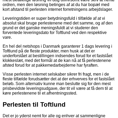
ordren, men den løsning betinges af at du har bopæl med
kort afstand til perlesten internet forretningens arbejdslager.
Leveringstiden er super betydningsfuld i tilfælde af at vi
absolut skal bruge perlestenene med det samme, og af den
grund er det ganske meningsfuldt at vi studerer den
forventede leveringsdato for Toftlund ved den respektive
vare.
En hel del netshops i Danmark garanterer 1 dags levering i
Toftlund på de fleste produkter, men husk at det er
underforstået at bestillingen indsendes forud for et fastslået
klokkeslæt, med det formål at de kan nå at få perlestenene
afsted forud for at pakkemedarbejderne har fyraften.
Visse perlesten internet selskaber sikrer fri fragt, men i de
fleste tilfælde forudsætter det at der erhverves for et fastslået
beløb. Som alternativ kunne man beslutte sig for den mest
prisbevidste leveringsudgave, der tit vil være at få dem til at
køre perlestenene til et afhentningssted.
Perlesten til Toftlund
Det er jo yderst nemt for alle og enhver at sammenligne