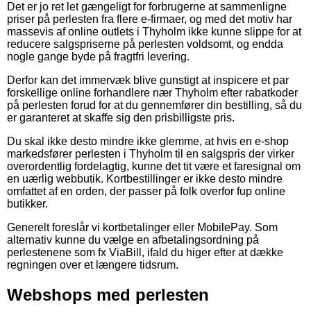
Det er jo ret let gængeligt for forbrugerne at sammenligne
priser på perlesten fra flere e-firmaer, og med det motiv har
massevis af online outlets i Thyholm ikke kunne slippe for at
reducere salgspriserne på perlesten voldsomt, og endda
nogle gange byde på fragtfri levering.
Derfor kan det immervæk blive gunstigt at inspicere et par
forskellige online forhandlere nær Thyholm efter rabatkoder
på perlesten forud for at du gennemfører din bestilling, så du
er garanteret at skaffe sig den prisbilligste pris.
Du skal ikke desto mindre ikke glemme, at hvis en e-shop
markedsfører perlesten i Thyholm til en salgspris der virker
overordentlig fordelagtig, kunne det tit være et faresignal om
en uærlig webbutik. Kortbestillinger er ikke desto mindre
omfattet af en orden, der passer på folk overfor fup online
butikker.
Generelt foreslår vi kortbetalinger eller MobilePay. Som
alternativ kunne du vælge en afbetalingsordning på
perlestenene som fx ViaBill, ifald du higer efter at dække
regningen over et længere tidsrum.
Webshops med perlesten