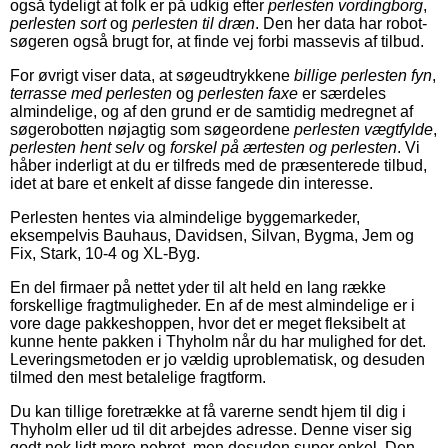
også tydeligt at folk er på udkig efter
perlesten vordingborg
,
perlesten sort
og
perlesten til dræn
. Den her data har robot-
søgeren også brugt for, at finde vej forbi massevis af tilbud.
For øvrigt viser data, at søgeudtrykkene
billige perlesten fyn
,
terrasse med perlesten
og
perlesten faxe
er særdeles
almindelige, og af den grund er de samtidig medregnet af
søgerobotten nøjagtig som søgeordene
perlesten vægtfylde
,
perlesten hent selv
og
forskel på ærtesten og perlesten
. Vi
håber inderligt at du er tilfreds med de præsenterede tilbud,
idet at bare et enkelt af disse fangede din interesse.
Perlesten hentes via almindelige byggemarkeder,
eksempelvis Bauhaus, Davidsen, Silvan, Bygma, Jem og
Fix, Stark, 10-4 og XL-Byg.
En del firmaer på nettet yder til alt held en lang række
forskellige fragtmuligheder. En af de mest almindelige er i
vore dage pakkeshoppen, hvor det er meget fleksibelt at
kunne hente pakken i Thyholm når du har mulighed for det.
Leveringsmetoden er jo vældig uproblematisk, og desuden
tilmed den mest betalelige fragtform.
Du kan tillige foretrække at få varerne sendt hjem til dig i
Thyholm eller ud til dit arbejdes adresse. Denne viser sig
godt nok lidt mere pebret, men desuden super enkel. Den