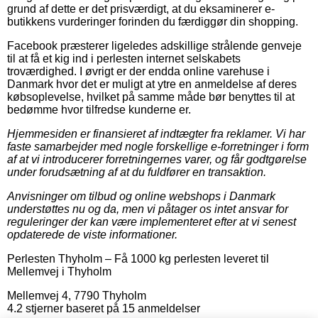
grund af dette er det prisværdigt, at du eksaminerer e-
butikkens vurderinger forinden du færdiggør din shopping.
Facebook præsterer ligeledes adskillige strålende genveje
til at få et kig ind i perlesten internet selskabets
troværdighed. I øvrigt er der endda online varehuse i
Danmark hvor det er muligt at ytre en anmeldelse af deres
købsoplevelse, hvilket på samme måde bør benyttes til at
bedømme hvor tilfredse kunderne er.
Hjemmesiden er finansieret af indtægter fra reklamer. Vi har
faste samarbejder med nogle forskellige e-forretninger i form
af at vi introducerer forretningernes varer, og får godtgørelse
under forudsætning af at du fuldfører en transaktion.
Anvisninger om tilbud og online webshops i Danmark
understøttes nu og da, men vi påtager os intet ansvar for
reguleringer der kan være implementeret efter at vi senest
opdaterede de viste informationer.
Perlesten Thyholm
–
Få 1000 kg perlesten leveret til
Mellemvej i Thyholm
Mellemvej 4
,
7790
Thyholm
4.2
stjerner baseret på
15
anmeldelser