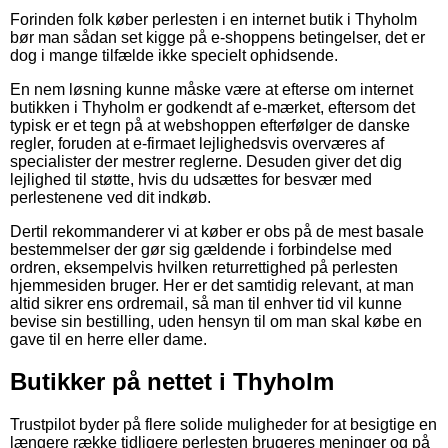
Forinden folk køber perlesten i en internet butik i Thyholm
bør man sådan set kigge på e-shoppens betingelser, det er
dog i mange tilfælde ikke specielt ophidsende.
En nem løsning kunne måske være at efterse om internet
butikken i Thyholm er godkendt af e-mærket, eftersom det
typisk er et tegn på at webshoppen efterfølger de danske
regler, foruden at e-firmaet lejlighedsvis overværes af
specialister der mestrer reglerne. Desuden giver det dig
lejlighed til støtte, hvis du udsættes for besvær med
perlestenene ved dit indkøb.
Dertil rekommanderer vi at køber er obs på de mest basale
bestemmelser der gør sig gældende i forbindelse med
ordren, eksempelvis hvilken returrettighed på perlesten
hjemmesiden bruger. Her er det samtidig relevant, at man
altid sikrer ens ordremail, så man til enhver tid vil kunne
bevise sin bestilling, uden hensyn til om man skal købe en
gave til en herre eller dame.
Butikker på nettet i Thyholm
Trustpilot byder på flere solide muligheder for at besigtige en
længere række tidligere perlesten brugeres meninger og på