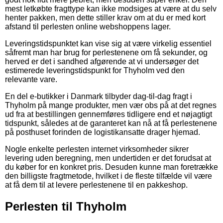
mest letkøbte fragttype kan ikke modsiges at være at du selv
henter pakken, men dette stiller krav om at du er med kort
afstand til perlesten online webshoppens lager.
Leveringstidspunktet kan vise sig at være virkelig essentiel
såfremt man har brug for perlestenene om få sekunder, og
herved er det i sandhed afgørende at vi undersøger det
estimerede leveringstidspunkt for Thyholm ved den
relevante vare.
En del e-butikker i Danmark tilbyder dag-til-dag fragt i
Thyholm på mange produkter, men vær obs på at det regnes
ud fra at bestillingen gennemføres tidligere end et nøjagtigt
tidspunkt, således at de garanteret kan nå at få perlestenene
på posthuset forinden de logistikansatte drager hjemad.
Nogle enkelte perlesten internet virksomheder sikrer
levering uden beregning, men undertiden er det forudsat at
du køber for en konkret pris. Desuden kunne man foretrække
den billigste fragtmetode, hvilket i de fleste tilfælde vil være
at få dem til at levere perlestenene til en pakkeshop.
Perlesten til Thyholm