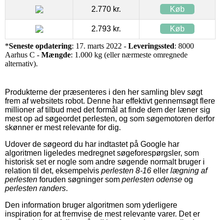
2.770 kr.
Køb
2.793 kr.
Køb
*
Seneste opdatering
: 17. marts 2022 -
Leveringssted
: 8000
Aarhus C -
Mængde
: 1.000 kg (eller nærmeste omregnede
alternativ).
Produkterne der præsenteres i den her samling blev søgt
frem af websitets robot. Denne har effektivt gennemsøgt flere
millioner af tilbud med det formål at finde dem der læner sig
mest op ad søgeordet perlesten, og som søgemotoren derfor
skønner er mest relevante for dig.
Udover de søgeord du har indtastet på Google har
algoritmen ligeledes medregnet søgeforespørgsler, som
historisk set er nogle som andre søgende normalt bruger i
relation til det, eksempelvis
perlesten 8-16
eller
lægning af
perlesten
foruden søgninger som
perlesten odense
og
perlesten randers
.
Den information bruger algoritmen som yderligere
inspiration for at fremvise de mest relevante varer. Det er