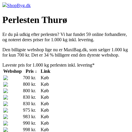
ShopByg.dk
Perlesten Thurø
Er du på udkig efter perlesten? Vi har fundet 59 online forhandlere,
og noteret deres priser for 1.000 kg inkl. levering.
Den billigste webshop lige nu er MaxiBag.dk, som sælger 1.000 kg
for kun 700 kr. Det er 34 % billigere end den dyreste webshop.
Laveste pris for 1.000 kg perlesten inkl. levering*
Webshop
Pris ↓
Link
700 kr.
Køb
800 kr.
Køb
800 kr.
Køb
830 kr.
Køb
830 kr.
Køb
975 kr.
Køb
983 kr.
Køb
990 kr.
Køb
998 kr.
Køb