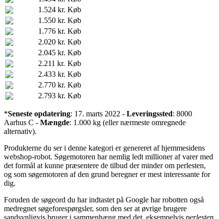
1.524 kr.
Køb
1.550 kr.
Køb
1.776 kr.
Køb
2.020 kr.
Køb
2.045 kr.
Køb
2.211 kr.
Køb
2.433 kr.
Køb
2.770 kr.
Køb
2.793 kr.
Køb
*
Seneste opdatering
: 17. marts 2022 -
Leveringssted
: 8000
Aarhus C -
Mængde
: 1.000 kg (eller nærmeste omregnede
alternativ).
Produkterne du ser i denne kategori er genereret af hjemmesidens
webshop-robot. Søgemotoren har nemlig ledt millioner af varer med
det formål at kunne præsentere de tilbud der minder om perlesten,
og som søgemotoren af den grund beregner er mest interessante for
dig.
Foruden de søgeord du har indtastet på Google har robotten også
medregnet søgeforespørgsler, som den ser at øvrige brugere
sandsynligvis bruger i sammenhæng med det, eksempelvis
perlesten