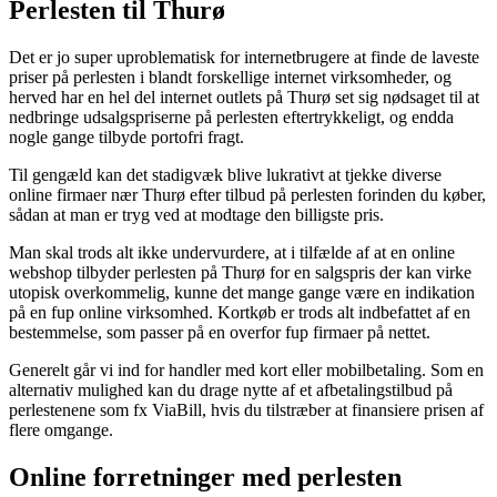
Perlesten til Thurø
Det er jo super uproblematisk for internetbrugere at finde de laveste
priser på perlesten i blandt forskellige internet virksomheder, og
herved har en hel del internet outlets på Thurø set sig nødsaget til at
nedbringe udsalgspriserne på perlesten eftertrykkeligt, og endda
nogle gange tilbyde portofri fragt.
Til gengæld kan det stadigvæk blive lukrativt at tjekke diverse
online firmaer nær Thurø efter tilbud på perlesten forinden du køber,
sådan at man er tryg ved at modtage den billigste pris.
Man skal trods alt ikke undervurdere, at i tilfælde af at en online
webshop tilbyder perlesten på Thurø for en salgspris der kan virke
utopisk overkommelig, kunne det mange gange være en indikation
på en fup online virksomhed. Kortkøb er trods alt indbefattet af en
bestemmelse, som passer på en overfor fup firmaer på nettet.
Generelt går vi ind for handler med kort eller mobilbetaling. Som en
alternativ mulighed kan du drage nytte af et afbetalingstilbud på
perlestenene som fx ViaBill, hvis du tilstræber at finansiere prisen af
flere omgange.
Online forretninger med perlesten