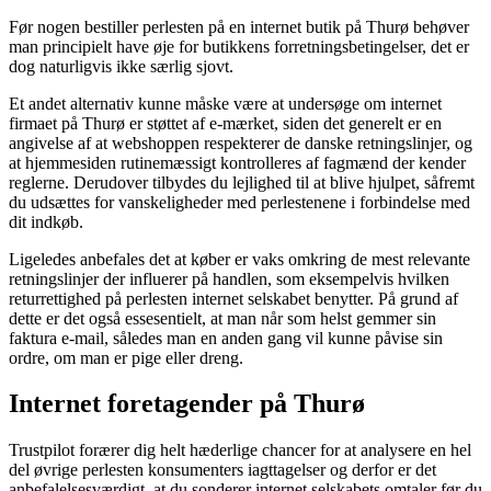
Før nogen bestiller perlesten på en internet butik på Thurø behøver
man principielt have øje for butikkens forretningsbetingelser, det er
dog naturligvis ikke særlig sjovt.
Et andet alternativ kunne måske være at undersøge om internet
firmaet på Thurø er støttet af e-mærket, siden det generelt er en
angivelse af at webshoppen respekterer de danske retningslinjer, og
at hjemmesiden rutinemæssigt kontrolleres af fagmænd der kender
reglerne. Derudover tilbydes du lejlighed til at blive hjulpet, såfremt
du udsættes for vanskeligheder med perlestenene i forbindelse med
dit indkøb.
Ligeledes anbefales det at køber er vaks omkring de mest relevante
retningslinjer der influerer på handlen, som eksempelvis hvilken
returrettighed på perlesten internet selskabet benytter. På grund af
dette er det også essesentielt, at man når som helst gemmer sin
faktura e-mail, således man en anden gang vil kunne påvise sin
ordre, om man er pige eller dreng.
Internet foretagender på Thurø
Trustpilot forærer dig helt hæderlige chancer for at analysere en hel
del øvrige perlesten konsumenters iagttagelser og derfor er det
anbefalelsesværdigt, at du sonderer internet selskabets omtaler før du