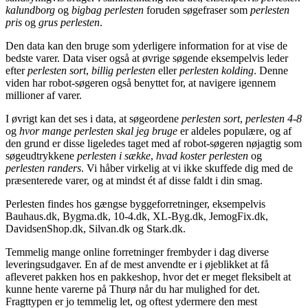
kalundborg
og
bigbag perlesten
foruden søgefraser som
perlesten
pris
og
grus perlesten
.
Den data kan den bruge som yderligere information for at vise de
bedste varer. Data viser også at øvrige søgende eksempelvis leder
efter
perlesten sort
,
billig perlesten
eller
perlesten kolding
. Denne
viden har robot-søgeren også benyttet for, at navigere igennem
millioner af varer.
I øvrigt kan det ses i data, at søgeordene
perlesten sort
,
perlesten 4-8
og
hvor mange perlesten skal jeg bruge
er aldeles populære, og af
den grund er disse ligeledes taget med af robot-søgeren nøjagtig som
søgeudtrykkene
perlesten i sække
,
hvad koster perlesten
og
perlesten randers
. Vi håber virkelig at vi ikke skuffede dig med de
præsenterede varer, og at mindst ét af disse faldt i din smag.
Perlesten findes hos gængse byggeforretninger, eksempelvis
Bauhaus.dk, Bygma.dk, 10-4.dk, XL-Byg.dk, JemogFix.dk,
DavidsenShop.dk, Silvan.dk og Stark.dk.
Temmelig mange online forretninger frembyder i dag diverse
leveringsudgaver. En af de mest anvendte er i øjeblikket at få
afleveret pakken hos en pakkeshop, hvor det er meget fleksibelt at
kunne hente varerne på Thurø når du har mulighed for det.
Fragttypen er jo temmelig let, og oftest ydermere den mest