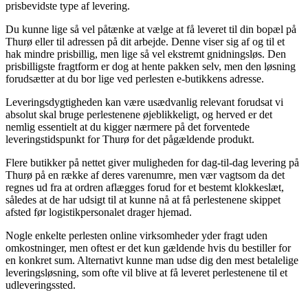
prisbevidste type af levering.
Du kunne lige så vel påtænke at vælge at få leveret til din bopæl på
Thurø eller til adressen på dit arbejde. Denne viser sig af og til et
hak mindre prisbillig, men lige så vel ekstremt gnidningsløs. Den
prisbilligste fragtform er dog at hente pakken selv, men den løsning
forudsætter at du bor lige ved perlesten e-butikkens adresse.
Leveringsdygtigheden kan være usædvanlig relevant forudsat vi
absolut skal bruge perlestenene øjeblikkeligt, og herved er det
nemlig essentielt at du kigger nærmere på det forventede
leveringstidspunkt for Thurø for det pågældende produkt.
Flere butikker på nettet giver muligheden for dag-til-dag levering på
Thurø på en række af deres varenumre, men vær vagtsom da det
regnes ud fra at ordren aflægges forud for et bestemt klokkeslæt,
således at de har udsigt til at kunne nå at få perlestenene skippet
afsted før logistikpersonalet drager hjemad.
Nogle enkelte perlesten online virksomheder yder fragt uden
omkostninger, men oftest er det kun gældende hvis du bestiller for
en konkret sum. Alternativt kunne man udse dig den mest betalelige
leveringsløsning, som ofte vil blive at få leveret perlestenene til et
udleveringssted.