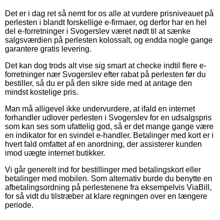
Det er i dag ret så nemt for os alle at vurdere prisniveauet på
perlesten i blandt forskellige e-firmaer, og derfor har en hel
del e-forretninger i Svogerslev været nødt til at sænke
salgsværdien på perlesten kolossalt, og endda nogle gange
garantere gratis levering.
Det kan dog trods alt vise sig smart at checke indtil flere e-
forretninger nær Svogerslev efter rabat på perlesten før du
bestiller, så du er på den sikre side med at antage den
mindst kostelige pris.
Man må alligevel ikke undervurdere, at ifald en internet
forhandler udlover perlesten i Svogerslev for en udsalgspris
som kan ses som ufattelig god, så er det mange gange være
en indikator for en svindel e-handler. Betalinger med kort er i
hvert fald omfattet af en anordning, der assisterer kunden
imod uægte internet butikker.
Vi går generelt ind for bestillinger med betalingskort eller
betalinger med mobilen. Som alternativ burde du benytte en
afbetalingsordning på perlestenene fra eksempelvis ViaBill,
for så vidt du tilstræber at klare regningen over en længere
periode.