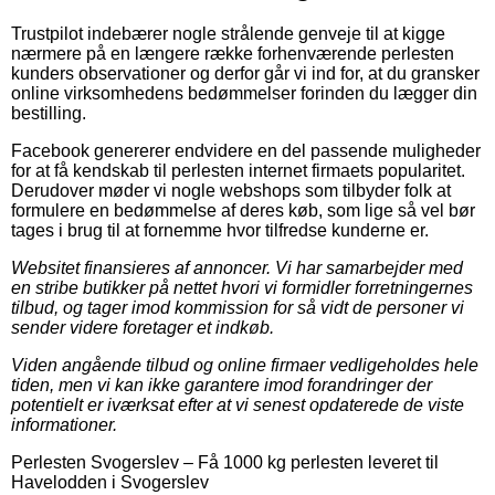
Trustpilot indebærer nogle strålende genveje til at kigge
nærmere på en længere række forhenværende perlesten
kunders observationer og derfor går vi ind for, at du gransker
online virksomhedens bedømmelser forinden du lægger din
bestilling.
Facebook genererer endvidere en del passende muligheder
for at få kendskab til perlesten internet firmaets popularitet.
Derudover møder vi nogle webshops som tilbyder folk at
formulere en bedømmelse af deres køb, som lige så vel bør
tages i brug til at fornemme hvor tilfredse kunderne er.
Websitet finansieres af annoncer. Vi har samarbejder med
en stribe butikker på nettet hvori vi formidler forretningernes
tilbud, og tager imod kommission for så vidt de personer vi
sender videre foretager et indkøb.
Viden angående tilbud og online firmaer vedligeholdes hele
tiden, men vi kan ikke garantere imod forandringer der
potentielt er iværksat efter at vi senest opdaterede de viste
informationer.
Perlesten Svogerslev
–
Få 1000 kg perlesten leveret til
Havelodden i Svogerslev