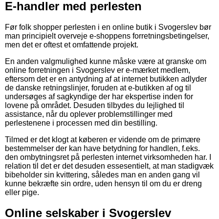
E-handler med perlesten
Før folk shopper perlesten i en online butik i Svogerslev bør
man principielt overveje e-shoppens forretningsbetingelser,
men det er oftest et omfattende projekt.
En anden valgmulighed kunne måske være at granske om
online forretningen i Svogerslev er e-mærket medlem,
eftersom det er en antydning af at internet butikken adlyder
de danske retningslinjer, foruden at e-butikken af og til
undersøges af sagkyndige der har ekspertise inden for
lovene på området. Desuden tilbydes du lejlighed til
assistance, når du oplever problemstillinger med
perlestenene i processen med din bestilling.
Tilmed er det klogt at køberen er vidende om de primære
bestemmelser der kan have betydning for handlen, f.eks.
den ombytningsret på perlesten internet virksomheden har. I
relation til det er det desuden essesentielt, at man stadigvæk
bibeholder sin kvittering, således man en anden gang vil
kunne bekræfte sin ordre, uden hensyn til om du er dreng
eller pige.
Online selskaber i Svogerslev