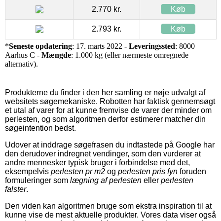
2.770 kr.
Køb
2.793 kr.
Køb
*
Seneste opdatering
: 17. marts 2022 -
Leveringssted
: 8000
Aarhus C -
Mængde
: 1.000 kg (eller nærmeste omregnede
alternativ).
Produkterne du finder i den her samling er nøje udvalgt af
websitets søgemekaniske. Robotten har faktisk gennemsøgt
et utal af varer for at kunne fremvise de varer der minder om
perlesten, og som algoritmen derfor estimerer matcher din
søgeintention bedst.
Udover at inddrage søgefrasen du indtastede på Google har
den derudover indregnet vendinger, som den vurderer at
andre mennesker typisk bruger i forbindelse med det,
eksempelvis
perlesten pr m2
og
perlesten pris fyn
foruden
formuleringer som
lægning af perlesten
eller
perlesten
falster
.
Den viden kan algoritmen bruge som ekstra inspiration til at
kunne vise de mest aktuelle produkter. Vores data viser også