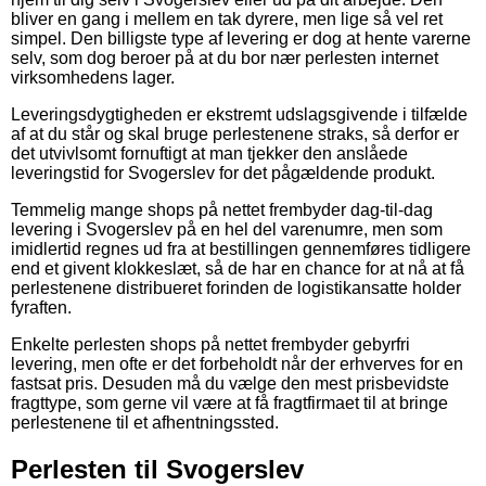
bliver en gang i mellem en tak dyrere, men lige så vel ret
simpel. Den billigste type af levering er dog at hente varerne
selv, som dog beroer på at du bor nær perlesten internet
virksomhedens lager.
Leveringsdygtigheden er ekstremt udslagsgivende i tilfælde
af at du står og skal bruge perlestenene straks, så derfor er
det utvivlsomt fornuftigt at man tjekker den anslåede
leveringstid for Svogerslev for det pågældende produkt.
Temmelig mange shops på nettet frembyder dag-til-dag
levering i Svogerslev på en hel del varenumre, men som
imidlertid regnes ud fra at bestillingen gennemføres tidligere
end et givent klokkeslæt, så de har en chance for at nå at få
perlestenene distribueret forinden de logistikansatte holder
fyraften.
Enkelte perlesten shops på nettet frembyder gebyrfri
levering, men ofte er det forbeholdt når der erhverves for en
fastsat pris. Desuden må du vælge den mest prisbevidste
fragttype, som gerne vil være at få fragtfirmaet til at bringe
perlestenene til et afhentningssted.
Perlesten til Svogerslev