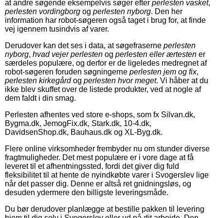
at andre søgende eksempelvis søger efter
perlesten vasket
,
perlesten vordingborg
og
perlesten nyborg
. Den her
information har robot-søgeren også taget i brug for, at finde
vej igennem tusindvis af varer.
Derudover kan det ses i data, at søgefraserne
perlesten
nyborg
,
hvad vejer perlesten
og
perlesten eller ærtesten
er
særdeles populære, og derfor er de ligeledes medregnet af
robot-søgeren foruden søgningerne
perlesten jem og fix
,
perlesten kirkegård
og
perlesten hvor meget
. Vi håber at du
ikke blev skuffet over de listede produkter, ved at nogle af
dem faldt i din smag.
Perlesten afhentes ved store e-shops, som fx Silvan.dk,
Bygma.dk, JemogFix.dk, Stark.dk, 10-4.dk,
DavidsenShop.dk, Bauhaus.dk og XL-Byg.dk.
Flere online virksomheder frembyder nu om stunder diverse
fragtmuligheder. Det mest populære er i vore dage at få
leveret til et afhentningssted, fordi det giver dig fuld
fleksibilitet til at hente de nyindkøbte varer i Svogerslev lige
når det passer dig. Denne er altså ret gnidningsløs, og
desuden ydermere den billigste leveringsmåde.
Du bør derudover planlægge at bestille pakken til levering
hjem til dig selv i Svogerslev eller ud på dit arbejde. Den