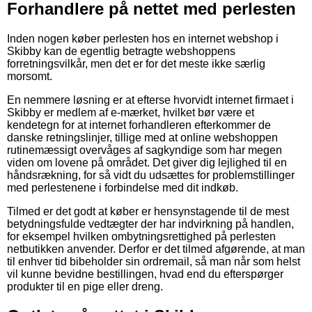
Forhandlere på nettet med perlesten
Inden nogen køber perlesten hos en internet webshop i
Skibby kan de egentlig betragte webshoppens
forretningsvilkår, men det er for det meste ikke særlig
morsomt.
En nemmere løsning er at efterse hvorvidt internet firmaet i
Skibby er medlem af e-mærket, hvilket bør være et
kendetegn for at internet forhandleren efterkommer de
danske retningslinjer, tillige med at online webshoppen
rutinemæssigt overvåges af sagkyndige som har megen
viden om lovene på området. Det giver dig lejlighed til en
håndsrækning, for så vidt du udsættes for problemstillinger
med perlestenene i forbindelse med dit indkøb.
Tilmed er det godt at køber er hensynstagende til de mest
betydningsfulde vedtægter der har indvirkning på handlen,
for eksempel hvilken ombytningsrettighed på perlesten
netbutikken anvender. Derfor er det tilmed afgørende, at man
til enhver tid bibeholder sin ordremail, så man når som helst
vil kunne bevidne bestillingen, hvad end du efterspørger
produkter til en pige eller dreng.