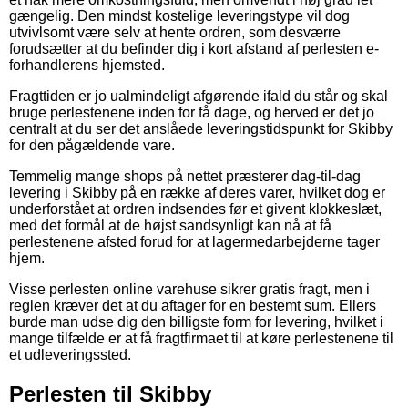
gængelig. Den mindst kostelige leveringstype vil dog
utvivlsomt være selv at hente ordren, som desværre
forudsætter at du befinder dig i kort afstand af perlesten e-
forhandlerens hjemsted.
Fragttiden er jo ualmindeligt afgørende ifald du står og skal
bruge perlestenene inden for få dage, og herved er det jo
centralt at du ser det anslåede leveringstidspunkt for Skibby
for den pågældende vare.
Temmelig mange shops på nettet præsterer dag-til-dag
levering i Skibby på en række af deres varer, hvilket dog er
underforstået at ordren indsendes før et givent klokkeslæt,
med det formål at de højst sandsynligt kan nå at få
perlestenene afsted forud for at lagermedarbejderne tager
hjem.
Visse perlesten online varehuse sikrer gratis fragt, men i
reglen kræver det at du aftager for en bestemt sum. Ellers
burde man udse dig den billigste form for levering, hvilket i
mange tilfælde er at få fragtfirmaet til at køre perlestenene til
et udleveringssted.
Perlesten til Skibby