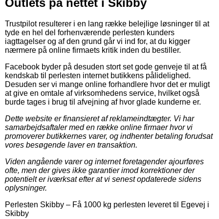
Outlets på nettet i Skibby
Trustpilot resulterer i en lang række belejlige løsninger til at
tyde en hel del forhenværende perlesten kunders
iagttagelser og af den grund går vi ind for, at du kigger
nærmere på online firmaets kritik inden du bestiller.
Facebook byder på desuden stort set gode genveje til at få
kendskab til perlesten internet butikkens pålidelighed.
Desuden ser vi mange online forhandlere hvor det er muligt
at give en omtale af virksomhedens service, hvilket også
burde tages i brug til afvejning af hvor glade kunderne er.
Dette website er finansieret af reklameindtægter. Vi har
samarbejdsaftaler med en række online firmaer hvor vi
promoverer butikkernes varer, og indhenter betaling forudsat
vores besøgende laver en transaktion.
Viden angående varer og internet foretagender ajourføres
ofte, men der gives ikke garantier imod korrektioner der
potentielt er iværksat efter at vi senest opdaterede sidens
oplysninger.
Perlesten Skibby
–
Få 1000 kg perlesten leveret til Egevej i
Skibby