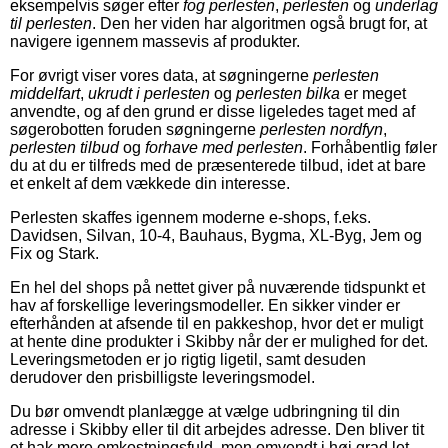
eksempelvis søger efter
fog perlesten
,
perlesten
og
underlag
til perlesten
. Den her viden har algoritmen også brugt for, at
navigere igennem massevis af produkter.
For øvrigt viser vores data, at søgningerne
perlesten
middelfart
,
ukrudt i perlesten
og
perlesten bilka
er meget
anvendte, og af den grund er disse ligeledes taget med af
søgerobotten foruden søgningerne
perlesten nordfyn
,
perlesten tilbud
og
forhave med perlesten
. Forhåbentlig føler
du at du er tilfreds med de præsenterede tilbud, idet at bare
et enkelt af dem vækkede din interesse.
Perlesten skaffes igennem moderne e-shops, f.eks.
Davidsen, Silvan, 10-4, Bauhaus, Bygma, XL-Byg, Jem og
Fix og Stark.
En hel del shops på nettet giver på nuværende tidspunkt et
hav af forskellige leveringsmodeller. En sikker vinder er
efterhånden at afsende til en pakkeshop, hvor det er muligt
at hente dine produkter i Skibby når der er mulighed for det.
Leveringsmetoden er jo rigtig ligetil, samt desuden
derudover den prisbilligste leveringsmodel.
Du bør omvendt planlægge at vælge udbringning til din
adresse i Skibby eller til dit arbejdes adresse. Den bliver tit
et hak mere omkostningsfuld, men omvendt i høj grad let