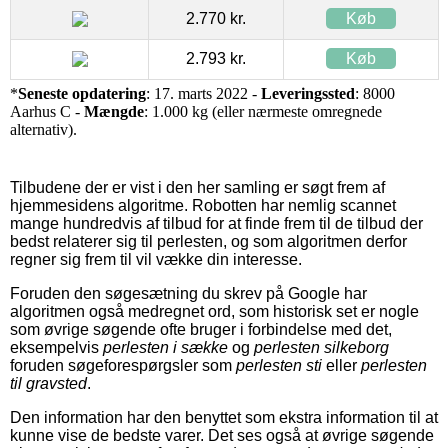
2.770 kr.
Køb
2.793 kr.
Køb
*
Seneste opdatering
: 17. marts 2022 -
Leveringssted
: 8000
Aarhus C -
Mængde
: 1.000 kg (eller nærmeste omregnede
alternativ).
Tilbudene der er vist i den her samling er søgt frem af
hjemmesidens algoritme. Robotten har nemlig scannet
mange hundredvis af tilbud for at finde frem til de tilbud der
bedst relaterer sig til perlesten, og som algoritmen derfor
regner sig frem til vil vække din interesse.
Foruden den søgesætning du skrev på Google har
algoritmen også medregnet ord, som historisk set er nogle
som øvrige søgende ofte bruger i forbindelse med det,
eksempelvis
perlesten i sække
og
perlesten silkeborg
foruden søgeforespørgsler som
perlesten sti
eller
perlesten
til gravsted
.
Den information har den benyttet som ekstra information til at
kunne vise de bedste varer. Det ses også at øvrige søgende