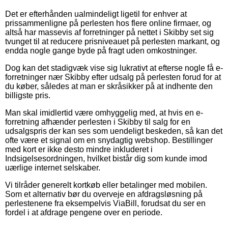
Det er efterhånden ualmindeligt ligetil for enhver at
prissammenligne på perlesten hos flere online firmaer, og
altså har massevis af forretninger på nettet i Skibby set sig
tvunget til at reducere prisniveauet på perlesten markant, og
endda nogle gange byde på fragt uden omkostninger.
Dog kan det stadigvæk vise sig lukrativt at efterse nogle få e-
forretninger nær Skibby efter udsalg på perlesten forud for at
du køber, således at man er skråsikker på at indhente den
billigste pris.
Man skal imidlertid være omhyggelig med, at hvis en e-
forretning afhænder perlesten i Skibby til salg for en
udsalgspris der kan ses som uendeligt beskeden, så kan det
ofte være et signal om en snydagtig webshop. Bestillinger
med kort er ikke desto mindre inkluderet i
Indsigelsesordningen, hvilket bistår dig som kunde imod
uærlige internet selskaber.
Vi tilråder generelt kortkøb eller betalinger med mobilen.
Som et alternativ bør du overveje en afdragsløsning på
perlestenene fra eksempelvis ViaBill, forudsat du ser en
fordel i at afdrage pengene over en periode.