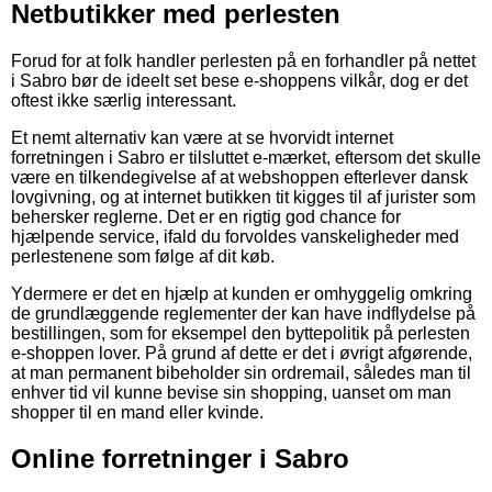
Netbutikker med perlesten
Forud for at folk handler perlesten på en forhandler på nettet
i Sabro bør de ideelt set bese e-shoppens vilkår, dog er det
oftest ikke særlig interessant.
Et nemt alternativ kan være at se hvorvidt internet
forretningen i Sabro er tilsluttet e-mærket, eftersom det skulle
være en tilkendegivelse af at webshoppen efterlever dansk
lovgivning, og at internet butikken tit kigges til af jurister som
behersker reglerne. Det er en rigtig god chance for
hjælpende service, ifald du forvoldes vanskeligheder med
perlestenene som følge af dit køb.
Ydermere er det en hjælp at kunden er omhyggelig omkring
de grundlæggende reglementer der kan have indflydelse på
bestillingen, som for eksempel den byttepolitik på perlesten
e-shoppen lover. På grund af dette er det i øvrigt afgørende,
at man permanent bibeholder sin ordremail, således man til
enhver tid vil kunne bevise sin shopping, uanset om man
shopper til en mand eller kvinde.
Online forretninger i Sabro