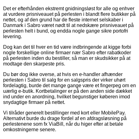
Det er efterhånden ekstremt gnidningsløst for alle og enhver
at vurdere prisniveauet på perlesten i blandt flere butikker på
nettet, og af den grund har de fleste internet selskaber i
Danmark i Sabro været nødt til at nedskære prisniveauet på
perlesten helt i bund, og endda nogle gange sikre portofri
levering.
Dog kan det til hver en tid være indbringende at kigge forbi
nogle forskellige online firmaer nær Sabro efter rabatkoder
på perlesten inden du bestiller, så man er skudsikker på at
modtage den skarpeste pris.
Du bør dog ikke overse, at hvis en e-handler afhænder
perlesten i Sabro til salg for en salgspris der virker uhørt
fordelagtig, burde det mange gange være et fingerpeg om en
uærlig e-butik. Kortbetalinger er på den anden side dækket
ind under en anordning, hvilket begunstiger køberen imod
snydagtige firmaer på nettet.
Vi tilråder generelt bestillinger med kort eller MobilePay.
Alternativt burde du drage fordel af en afdragsløsning på
perlestenene som fx ViaBill, når du higer efter at betale
omkostningerne senere.