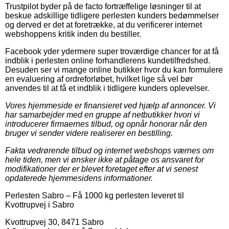
Trustpilot byder på de facto fortræffelige løsninger til at
beskue adskillige tidligere perlesten kunders bedømmelser
og derved er det at foretrække, at du verificerer internet
webshoppens kritik inden du bestiller.
Facebook yder ydermere super troværdige chancer for at få
indblik i perlesten online forhandlerens kundetilfredshed.
Desuden ser vi mange online butikker hvor du kan formulere
en evaluering af ordreforløbet, hvilket lige så vel bør
anvendes til at få et indblik i tidligere kunders oplevelser.
Vores hjemmeside er finansieret ved hjælp af annoncer. Vi
har samarbejder med en gruppe af netbutikker hvori vi
introducerer firmaernes tilbud, og opnår honorar når den
bruger vi sender videre realiserer en bestilling.
Fakta vedrørende tilbud og internet webshops værnes om
hele tiden, men vi ønsker ikke at påtage os ansvaret for
modifikationer der er blevet foretaget efter at vi senest
opdaterede hjemmesidens informationer.
Perlesten Sabro
–
Få 1000 kg perlesten leveret til
Kvottrupvej i Sabro
Kvottrupvej 30
,
8471
Sabro