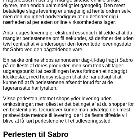
dyrere, men endda ualmindeligt let gængelig. Den mest
betalelige slags levering er unægtelig at hente ordren selv,
men den mulighed nødvendiggør at du befinder dig i
nærheden af perlesten online virksomhedens lager.
Antal dages levering er ekstremt essentiel i tilfælde af at du
mangler perlestenene om få sekunder, så derfor er det uden
tvivl centralt at vi undersøger den forventede leveringsdato
for Sabro ved den pågældende vare.
En række online shops annoncerer dag-til-dag fragt i Sabro
på de fleste af deres produkter, men som trods alt tager
udgangspunkt i at bestillingen laves forinden et nøjagtigt
klokkeslæt, med hensynstagen til at de har udsigt til at
kunne nå at få perlestenene afsendt forud for at de
lageransatte har fyraften.
Visse perlesten internet shops yder levering uden
omkostninger, men oftest er det betinget af at du shopper for
en bestemt pris. Derudover kunne man udvælge den mest
prisbevidste metode til levering, der i de fleste tilfælde vil
blive at få kørt perlestenene til et udleveringssted.
Perlesten til Sabro