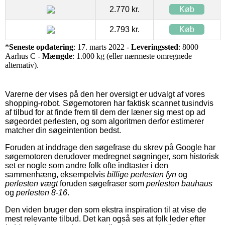
2.770 kr.
Køb
2.793 kr.
Køb
*
Seneste opdatering
: 17. marts 2022 -
Leveringssted
: 8000
Aarhus C -
Mængde
: 1.000 kg (eller nærmeste omregnede
alternativ).
Varerne der vises på den her oversigt er udvalgt af vores
shopping-robot. Søgemotoren har faktisk scannet tusindvis
af tilbud for at finde frem til dem der læner sig mest op ad
søgeordet perlesten, og som algoritmen derfor estimerer
matcher din søgeintention bedst.
Foruden at inddrage den søgefrase du skrev på Google har
søgemotoren derudover medregnet søgninger, som historisk
set er nogle som andre folk ofte indtaster i den
sammenhæng, eksempelvis
billige perlesten fyn
og
perlesten vægt
foruden søgefraser som
perlesten bauhaus
og
perlesten 8-16
.
Den viden bruger den som ekstra inspiration til at vise de
mest relevante tilbud. Det kan også ses at folk leder efter