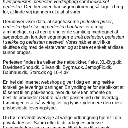
hvid perlesten
,
perlesten vordingborg
samt
indkørsel
perlesten
. Den her viden har søgemotoren også taget i brug
for, at finde vej igennem et utal af varer.
Derudover viser data, at søgefraserne
perlesten priser
,
perlesten tykkelse
og
perlesten bauhaus
er utrolig
almindelige, og af den grund er de samtidig medregnet af
søgerobotten foruden søgningerne
små perlesten
,
perlesten
i sække
og
perlesten næstved
. Vores håb er at vi ikke
skuffede dig med de viste varer, og at bare et enkelt af disse
kunne bruges.
Perlesten findes fra velkendte netbutikker, f.eks. XL-Byg.dk,
DavidsenShop.dk, Silvan.dk, Bygma.dk, JemogFix.dk,
Bauhaus.dk, Stark.dk og 10-4.dk.
En hel del internet webshops giver i dag en lang række
forskellige leveringsløsninger. En yndling er for øjeblikket at
få sendt til en pakkeshop, hvor du selv kan afhente de
bestilte produkter i Sabro når det passer ind i din hverdag.
Løsningen er altså vældig let, og typisk ydermere den mest
prisbevidste leveringstype.
Du bør omvendt overveje at vælge udbringning hjem til din
privatadresse i Sabro eller til dit arbejdes adresse.
Fragtmetoden viser sig i mange tilfælde en lille smule