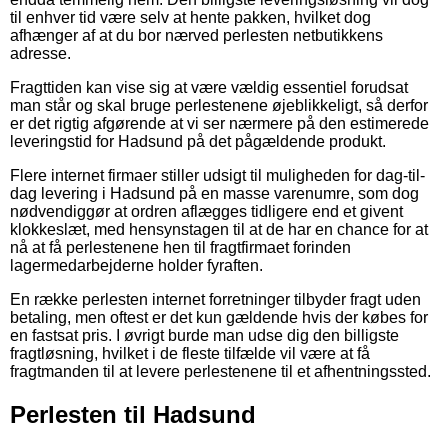
til enhver tid være selv at hente pakken, hvilket dog
afhænger af at du bor nærved perlesten netbutikkens
adresse.
Fragttiden kan vise sig at være vældig essentiel forudsat
man står og skal bruge perlestenene øjeblikkeligt, så derfor
er det rigtig afgørende at vi ser nærmere på den estimerede
leveringstid for Hadsund på det pågældende produkt.
Flere internet firmaer stiller udsigt til muligheden for dag-til-
dag levering i Hadsund på en masse varenumre, som dog
nødvendiggør at ordren aflægges tidligere end et givent
klokkeslæt, med hensynstagen til at de har en chance for at
nå at få perlestenene hen til fragtfirmaet forinden
lagermedarbejderne holder fyraften.
En række perlesten internet forretninger tilbyder fragt uden
betaling, men oftest er det kun gældende hvis der købes for
en fastsat pris. I øvrigt burde man udse dig den billigste
fragtløsning, hvilket i de fleste tilfælde vil være at få
fragtmanden til at levere perlestenene til et afhentningssted.
Perlesten til Hadsund