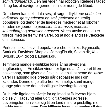
som faldunderlag
. Den her viden har robotten ligeledes taget
i brug for, at navigere igennem en stor mængde tilbud.
Derudover kan det i data ses, at søgeudtrykkene
perlesten
indkørsel
,
grus perlesten
og
små perlesten
er utrolig
populære, og derfor er de ligeledes medregnet af robotten
foruden søgeordene
perlesten til terrasse
,
perlesten
kalundborg
og
perlesten næstved
. Vores ønske er at du er
tilfreds med de fremviste varer, og at nogle af disse vækkede
din interesse.
Perlesten skaffes ved populære e-shops, f.eks. Bygma.dk,
Stark.dk, DavidsenShop.dk, JemogFix.dk, Silvan.dk, XL-
Byg.dk, 10-4.dk og Bauhaus.dk.
Temmelig mange e-butikker foreslår nu alverdens
fragtløsninger. En sikker vinder er lige nu at få leveret til en
pakkeshop, som giver dig fleksibiliteten til at hente de købte
varer i Hadsund lige præcis når det passer ind i din
kalender. Denne er jo ultra fremkommelig, samt mange
gange ydermere den prisbilligste leveringsløsning.
Du burde ligeledes afveje for og imod at få leveret hjem til
dig selv i Hadsund eller ud til dit arbejdes adresse.
Leveringsformen viser sig tit en tand mindre prisbillig, men
endda temmelig nem. Den billigste leveringsløsning vil dog