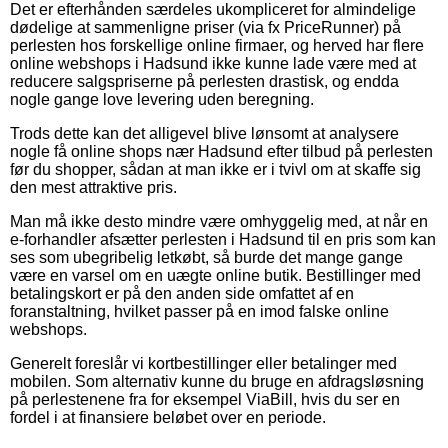
Det er efterhånden særdeles ukompliceret for almindelige
dødelige at sammenligne priser (via fx PriceRunner) på
perlesten hos forskellige online firmaer, og herved har flere
online webshops i Hadsund ikke kunne lade være med at
reducere salgspriserne på perlesten drastisk, og endda
nogle gange love levering uden beregning.
Trods dette kan det alligevel blive lønsomt at analysere
nogle få online shops nær Hadsund efter tilbud på perlesten
før du shopper, sådan at man ikke er i tvivl om at skaffe sig
den mest attraktive pris.
Man må ikke desto mindre være omhyggelig med, at når en
e-forhandler afsætter perlesten i Hadsund til en pris som kan
ses som ubegribelig letkøbt, så burde det mange gange
være en varsel om en uægte online butik. Bestillinger med
betalingskort er på den anden side omfattet af en
foranstaltning, hvilket passer på en imod falske online
webshops.
Generelt foreslår vi kortbestillinger eller betalinger med
mobilen. Som alternativ kunne du bruge en afdragsløsning
på perlestenene fra for eksempel ViaBill, hvis du ser en
fordel i at finansiere beløbet over en periode.