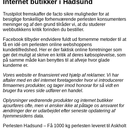
Internet butikker i Hadsund
Trustpilot fremskaffer de facto sikre muligheder for at
besigtige forskellige forhenværende perlesten konsumenters
meninger og af den grund tilråder vi, at du studerer
webbutikkens kritik forinden du bestiller.
Facebook tilbyder endvidere fuldt ud fornemme metoder til at
få en idé om perlesten online webshoppens
kundetilfredshed. Her er der faktisk online forretninger som
gør det muligt at skrive en kritik af deres købsoplevelse, som
på samme måde kan benyttes til at afveje hvor glade
kunderne er.
Vores website er finansieret ved hjælp af reklamer. Vi har
aftaler med en del internet foretagender hvor vi introducerer
firmaernes produkter, og tager imod honorar for så vidt en
bruger fra vores side udfører en handel.
Oplysninger vedrørende produkter og internet butikker
ajourføres ofte, men vi ønsker ikke at påtage os ansvaret for
ændringer der er udarbejdet efter seneste opdatering af
hjemmesidens data.
Perlesten Hadsund
–
Få 1000 kg perlesten leveret til Askholt