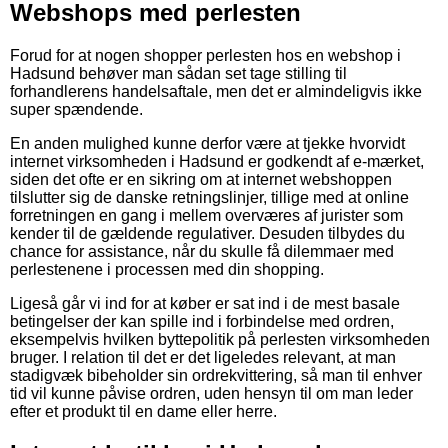
Webshops med perlesten
Forud for at nogen shopper perlesten hos en webshop i
Hadsund behøver man sådan set tage stilling til
forhandlerens handelsaftale, men det er almindeligvis ikke
super spændende.
En anden mulighed kunne derfor være at tjekke hvorvidt
internet virksomheden i Hadsund er godkendt af e-mærket,
siden det ofte er en sikring om at internet webshoppen
tilslutter sig de danske retningslinjer, tillige med at online
forretningen en gang i mellem overværes af jurister som
kender til de gældende regulativer. Desuden tilbydes du
chance for assistance, når du skulle få dilemmaer med
perlestenene i processen med din shopping.
Ligeså går vi ind for at køber er sat ind i de mest basale
betingelser der kan spille ind i forbindelse med ordren,
eksempelvis hvilken byttepolitik på perlesten virksomheden
bruger. I relation til det er det ligeledes relevant, at man
stadigvæk bibeholder sin ordrekvittering, så man til enhver
tid vil kunne påvise ordren, uden hensyn til om man leder
efter et produkt til en dame eller herre.