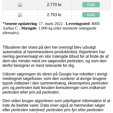
2.770 kr.
Køb
2.793 kr.
Køb
*
Seneste opdatering
: 17. marts 2022 -
Leveringssted
: 8000
Aarhus C -
Mængde
: 1.000 kg (eller nærmeste omregnede
alternativ).
Tilbudene der vises på den her oversigt blev udvalgt
automatisk af hjemmesidens produktrobot. Algoritmen har
nemlig gennemsøgt en stor mængde tilbud for at finde de af
dem der minder mest om søgeordet perlesten, og som den
derfor beregner er mest relevante for dig.
Udover søgningen du skrev på Google har robotten i øvrigt
medregnet søgefraser, som den vurderer at øvrige brugere
typisk indtaster i den sammenhæng, eksempelvis
perlesten
pris
og
perlesten køb
foruden formuleringer som
indkørsel
perlesten
eller
pris på perlesten
.
Den viden bruger algoritmen som yderligere information til at
liste de bedste varer. Data viser også at mennesker søger
efter
perlesten næstved
,
perlesten pris fyn
eller
perlesten