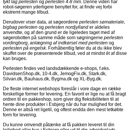
tykt lag perlesten
og
perlesten 4-8 mm
. Denne viden har
robot-søgeren yderligere benyttet for, at finde vej forbi
ekstremt mange tilbud.
Derudover viser data, at søgeordene
perlesten sømateriale
,
bigbag perlesten
og
perlesten nordjylland
er aldeles
anvendte, og af den grund er de ligeledes taget med af
søgerobotten på samme måde som søgningerne
perlesten
vordingborg
,
anlægning af indkørsel med perlesten
og
perlesten på engelsk
. Forhåbentlig føler du at du ikke blev
skuffet over de præsenterede tilbud, ved at mindst ét af disse
kan bruges.
Perlesten findes ved landsdækkende e-shops, f.eks.
DavidsenShop.dk, 10-4.dk, JemogFix.dk, Stark.dk,
Silvan.dk, Bauhaus.dk, Bygma.dk og XL-Byg.dk.
De fleste internet webshops foreslår i vore dage en række
forskellige former for levering. En favorit er lige nu at få bragt
ordren til en pakkeshop, som giver dig fleksibiliteten til at
hente dine produkter i Esbjerg når du har mulighed for det.
Denne er altså ret ligetil, og oftest endda den mest letkøbte
form for levering.
Du kunne omvendt påtænke at få pakken leveret til din
lejlighed eller hus i Esbjerg eller ud til din arbejdsplads.