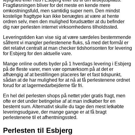
Fragtløsningen bliver for det meste en kende mere
omkostningsfuld, men samtidig super nem. Den mindst
kostelige fragttype kan ikke benægtes at være at hente
ordren selv, men den mulighed forudsætter at du befinder
dig nær perlesten internet virksomhedens tilholdssted.
Leveringstiden kan vise sig at være særdeles bestemmende
såfremt vi mangler perlestenene fluks, så med det formål er
det relativt centralt at man checker tidshorisonten for levering
for Esbjerg for den aktuelle vare.
Mange online outlets byder på 1 hverdags levering i Esbjerg
på de fleste varer, men vær opmærksom på at det er
afhængig af at bestillingen placeres før et fast tidspunkt,
sådan at de har mulighed for at nå at få perlestenene ordnet
forud for at lagermedarbejderne får fri.
En hel del perlesten shops på nettet yder gratis fragt, men
ofte er det under betingelse af at man indkøber for en
bestemt sum. Alternativt skulle du tage den mest letkøbte
leveringsudgave, der mange gange er at få bragt
perlestenene til et afhentningssted.
Perlesten til Esbjerg