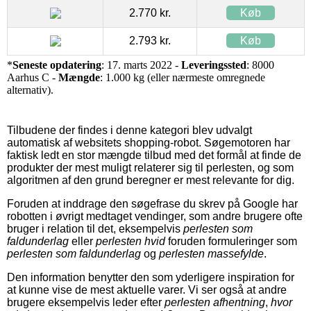
2.770 kr.
Køb
2.793 kr.
Køb
*
Seneste opdatering
: 17. marts 2022 -
Leveringssted
: 8000
Aarhus C -
Mængde
: 1.000 kg (eller nærmeste omregnede
alternativ).
Tilbudene der findes i denne kategori blev udvalgt
automatisk af websitets shopping-robot. Søgemotoren har
faktisk ledt en stor mængde tilbud med det formål at finde de
produkter der mest muligt relaterer sig til perlesten, og som
algoritmen af den grund beregner er mest relevante for dig.
Foruden at inddrage den søgefrase du skrev på Google har
robotten i øvrigt medtaget vendinger, som andre brugere ofte
bruger i relation til det, eksempelvis
perlesten som
faldunderlag
eller
perlesten hvid
foruden formuleringer som
perlesten som faldunderlag
og
perlesten massefylde
.
Den information benytter den som yderligere inspiration for
at kunne vise de mest aktuelle varer. Vi ser også at andre
brugere eksempelvis leder efter
perlesten afhentning
,
hvor