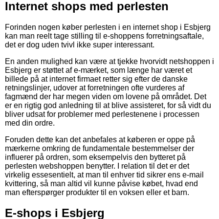
Internet shops med perlesten
Forinden nogen køber perlesten i en internet shop i Esbjerg
kan man reelt tage stilling til e-shoppens forretningsaftale,
det er dog uden tvivl ikke super interessant.
En anden mulighed kan være at tjekke hvorvidt netshoppen i
Esbjerg er støttet af e-mærket, som længe har været et
billede på at internet firmaet retter sig efter de danske
retningslinjer, udover at forretningen ofte vurderes af
fagmænd der har megen viden om lovene på området. Det
er en rigtig god anledning til at blive assisteret, for så vidt du
bliver udsat for problemer med perlestenene i processen
med din ordre.
Foruden dette kan det anbefales at køberen er oppe på
mærkerne omkring de fundamentale bestemmelser der
influerer på ordren, som eksempelvis den bytteret på
perlesten webshoppen benytter. I relation til det er det
virkelig essesentielt, at man til enhver tid sikrer ens e-mail
kvittering, så man altid vil kunne påvise købet, hvad end
man efterspørger produkter til en voksen eller et barn.
E-shops i Esbjerg