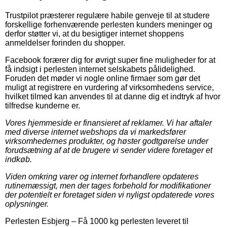
Trustpilot præsterer regulære habile genveje til at studere
forskellige forhenværende perlesten kunders meninger og
derfor støtter vi, at du besigtiger internet shoppens
anmeldelser forinden du shopper.
Facebook forærer dig for øvrigt super fine muligheder for at
få indsigt i perlesten internet selskabets pålidelighed.
Foruden det møder vi nogle online firmaer som gør det
muligt at registrere en vurdering af virksomhedens service,
hvilket tilmed kan anvendes til at danne dig et indtryk af hvor
tilfredse kunderne er.
Vores hjemmeside er finansieret af reklamer. Vi har aftaler
med diverse internet webshops da vi markedsfører
virksomhedernes produkter, og høster godtgørelse under
forudsætning af at de brugere vi sender videre foretager et
indkøb.
Viden omkring varer og internet forhandlere opdateres
rutinemæssigt, men der tages forbehold for modifikationer
der potentielt er foretaget siden vi nyligst opdaterede vores
oplysninger.
Perlesten Esbjerg
–
Få 1000 kg perlesten leveret til