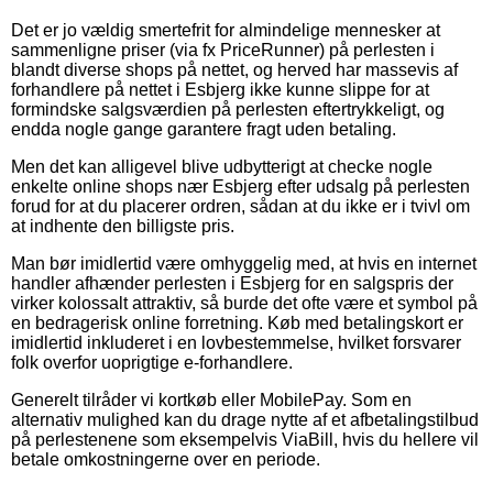
Det er jo vældig smertefrit for almindelige mennesker at
sammenligne priser (via fx PriceRunner) på perlesten i
blandt diverse shops på nettet, og herved har massevis af
forhandlere på nettet i Esbjerg ikke kunne slippe for at
formindske salgsværdien på perlesten eftertrykkeligt, og
endda nogle gange garantere fragt uden betaling.
Men det kan alligevel blive udbytterigt at checke nogle
enkelte online shops nær Esbjerg efter udsalg på perlesten
forud for at du placerer ordren, sådan at du ikke er i tvivl om
at indhente den billigste pris.
Man bør imidlertid være omhyggelig med, at hvis en internet
handler afhænder perlesten i Esbjerg for en salgspris der
virker kolossalt attraktiv, så burde det ofte være et symbol på
en bedragerisk online forretning. Køb med betalingskort er
imidlertid inkluderet i en lovbestemmelse, hvilket forsvarer
folk overfor uoprigtige e-forhandlere.
Generelt tilråder vi kortkøb eller MobilePay. Som en
alternativ mulighed kan du drage nytte af et afbetalingstilbud
på perlestenene som eksempelvis ViaBill, hvis du hellere vil
betale omkostningerne over en periode.