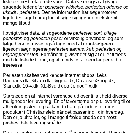
liste de mest relaterede varer. Data viser også at øvrige
søgende leder efter
perlesten tykkelse
,
perlesten odense
og
ukrudt i perlesten
. Denne information har søgemotoren
ligeledes taget i brug for, at søge sig igennem ekstremt
mange tilbud.
I øvrigt viser data, at søgeordene
perlesten sort
,
billige
perlesten
og
perlesten poser
er virkelig anvendte, og som
følge heraf er disse også taget med af robot-søgeren
ligesom søgningerne
perlesten aarhus
,
køb perlesten
og
bigbag perlesten
. Forhåbentlig viser det sig at du er tilfreds
med de listede tilbud, og at mindst ét af dem fangede din
interesse.
Perlesten skaffes ved kendte internet shops, f.eks.
Bauhaus.dk, Silvan.dk, Bygma.dk, DavidsenShop.dk,
Stark.dk, 10-4.dk, XL-Byg.dk og JemogFix.dk.
Størstedelen af internet varehuse udlover til alt held diverse
muligheder for levering. En af favoritterne er p.t. levering til et
afhentningssted, og så kan du bare gå forbi efter dine
produkter i Christiansfeld når det passer ind i din hverdag.
Den er jo ultra let, og i mange tilfælde endda den mest
prisbevidste leveringsmåde.
Du kan ligeledes planlægge at få varerne leveret til hvor du