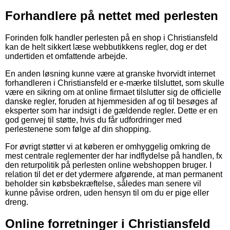
Forhandlere på nettet med perlesten
Forinden folk handler perlesten på en shop i Christiansfeld
kan de helt sikkert læse webbutikkens regler, dog er det
undertiden et omfattende arbejde.
En anden løsning kunne være at granske hvorvidt internet
forhandleren i Christiansfeld er e-mærke tilsluttet, som skulle
være en sikring om at online firmaet tilslutter sig de officielle
danske regler, foruden at hjemmesiden af og til besøges af
eksperter som har indsigt i de gældende regler. Dette er en
god genvej til støtte, hvis du får udfordringer med
perlestenene som følge af din shopping.
For øvrigt støtter vi at køberen er omhyggelig omkring de
mest centrale reglementer der har indflydelse på handlen, fx
den returpolitik på perlesten online webshoppen bruger. I
relation til det er det ydermere afgørende, at man permanent
beholder sin købsbekræftelse, således man senere vil
kunne påvise ordren, uden hensyn til om du er pige eller
dreng.
Online forretninger i Christiansfeld