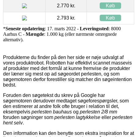
2.770 kr.
Køb
2.793 kr.
Køb
*
Seneste opdatering
: 17. marts 2022 -
Leveringssted
: 8000
Aarhus C -
Mængde
: 1.000 kg (eller nærmeste omregnede
alternativ).
Produkterne du finder på den her side er nøje udvalgt af
vores produktrobot. Robotten har effektivt scannet massevis
af produkter med det formål at kunne fremvise de produkter
der læner sig mest op ad søgeordet perlesten, og som
søgemotoren derfor forestiller sig matcher din søgeintention
bedst.
Foruden den søgetekst du skrev på Google har
søgemotoren derudover medtaget søgeforespørgsler, som
den estimerer at andre folk ofte bruger i relation til det,
eksempelvis
perlesten bauhaus
og
perlesten 2/8 mm
foruden søgninger som
perlesten lagtykkelse
eller
perlesten
hent selv
.
Den information kan den benytte som ekstra inspiration for at