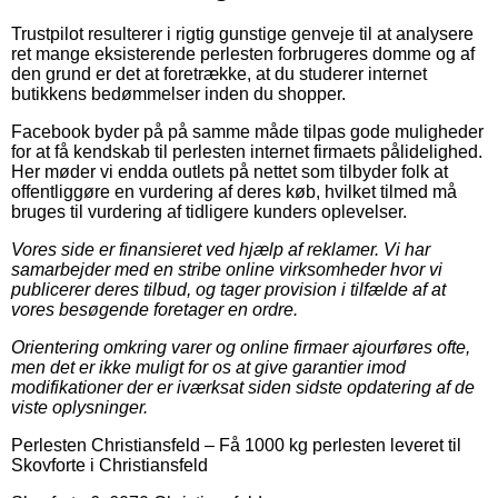
Trustpilot resulterer i rigtig gunstige genveje til at analysere
ret mange eksisterende perlesten forbrugeres domme og af
den grund er det at foretrække, at du studerer internet
butikkens bedømmelser inden du shopper.
Facebook byder på på samme måde tilpas gode muligheder
for at få kendskab til perlesten internet firmaets pålidelighed.
Her møder vi endda outlets på nettet som tilbyder folk at
offentliggøre en vurdering af deres køb, hvilket tilmed må
bruges til vurdering af tidligere kunders oplevelser.
Vores side er finansieret ved hjælp af reklamer. Vi har
samarbejder med en stribe online virksomheder hvor vi
publicerer deres tilbud, og tager provision i tilfælde af at
vores besøgende foretager en ordre.
Orientering omkring varer og online firmaer ajourføres ofte,
men det er ikke muligt for os at give garantier imod
modifikationer der er iværksat siden sidste opdatering af de
viste oplysninger.
Perlesten Christiansfeld
–
Få 1000 kg perlesten leveret til
Skovforte i Christiansfeld