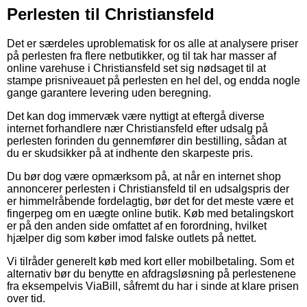
Perlesten til Christiansfeld
Det er særdeles uproblematisk for os alle at analysere priser
på perlesten fra flere netbutikker, og til tak har masser af
online varehuse i Christiansfeld set sig nødsaget til at
stampe prisniveauet på perlesten en hel del, og endda nogle
gange garantere levering uden beregning.
Det kan dog immervæk være nyttigt at eftergå diverse
internet forhandlere nær Christiansfeld efter udsalg på
perlesten forinden du gennemfører din bestilling, sådan at
du er skudsikker på at indhente den skarpeste pris.
Du bør dog være opmærksom på, at når en internet shop
annoncerer perlesten i Christiansfeld til en udsalgspris der
er himmelråbende fordelagtig, bør det for det meste være et
fingerpeg om en uægte online butik. Køb med betalingskort
er på den anden side omfattet af en forordning, hvilket
hjælper dig som køber imod falske outlets på nettet.
Vi tilråder generelt køb med kort eller mobilbetaling. Som et
alternativ bør du benytte en afdragsløsning på perlestenene
fra eksempelvis ViaBill, såfremt du har i sinde at klare prisen
over tid.