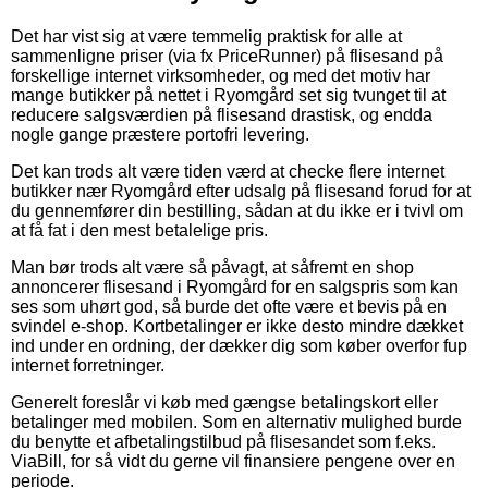
Det har vist sig at være temmelig praktisk for alle at
sammenligne priser (via fx PriceRunner) på flisesand på
forskellige internet virksomheder, og med det motiv har
mange butikker på nettet i Ryomgård set sig tvunget til at
reducere salgsværdien på flisesand drastisk, og endda
nogle gange præstere portofri levering.
Det kan trods alt være tiden værd at checke flere internet
butikker nær Ryomgård efter udsalg på flisesand forud for at
du gennemfører din bestilling, sådan at du ikke er i tvivl om
at få fat i den mest betalelige pris.
Man bør trods alt være så påvagt, at såfremt en shop
annoncerer flisesand i Ryomgård for en salgspris som kan
ses som uhørt god, så burde det ofte være et bevis på en
svindel e-shop. Kortbetalinger er ikke desto mindre dækket
ind under en ordning, der dækker dig som køber overfor fup
internet forretninger.
Generelt foreslår vi køb med gængse betalingskort eller
betalinger med mobilen. Som en alternativ mulighed burde
du benytte et afbetalingstilbud på flisesandet som f.eks.
ViaBill, for så vidt du gerne vil finansiere pengene over en
periode.