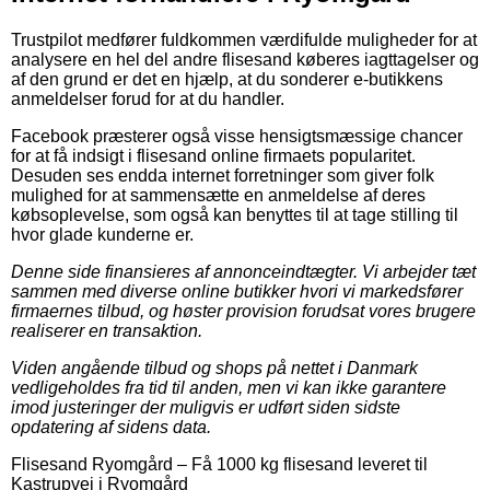
Trustpilot medfører fuldkommen værdifulde muligheder for at
analysere en hel del andre flisesand køberes iagttagelser og
af den grund er det en hjælp, at du sonderer e-butikkens
anmeldelser forud for at du handler.
Facebook præsterer også visse hensigtsmæssige chancer
for at få indsigt i flisesand online firmaets popularitet.
Desuden ses endda internet forretninger som giver folk
mulighed for at sammensætte en anmeldelse af deres
købsoplevelse, som også kan benyttes til at tage stilling til
hvor glade kunderne er.
Denne side finansieres af annonceindtægter. Vi arbejder tæt
sammen med diverse online butikker hvori vi markedsfører
firmaernes tilbud, og høster provision forudsat vores brugere
realiserer en transaktion.
Viden angående tilbud og shops på nettet i Danmark
vedligeholdes fra tid til anden, men vi kan ikke garantere
imod justeringer der muligvis er udført siden sidste
opdatering af sidens data.
Flisesand Ryomgård
–
Få 1000 kg flisesand leveret til
Kastrupvej i Ryomgård