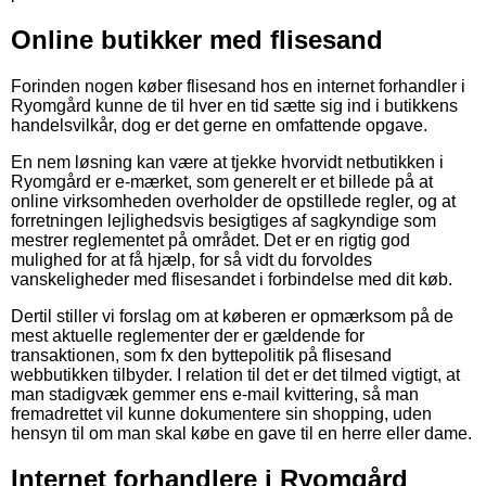
Online butikker med flisesand
Forinden nogen køber flisesand hos en internet forhandler i
Ryomgård kunne de til hver en tid sætte sig ind i butikkens
handelsvilkår, dog er det gerne en omfattende opgave.
En nem løsning kan være at tjekke hvorvidt netbutikken i
Ryomgård er e-mærket, som generelt er et billede på at
online virksomheden overholder de opstillede regler, og at
forretningen lejlighedsvis besigtiges af sagkyndige som
mestrer reglementet på området. Det er en rigtig god
mulighed for at få hjælp, for så vidt du forvoldes
vanskeligheder med flisesandet i forbindelse med dit køb.
Dertil stiller vi forslag om at køberen er opmærksom på de
mest aktuelle reglementer der er gældende for
transaktionen, som fx den byttepolitik på flisesand
webbutikken tilbyder. I relation til det er det tilmed vigtigt, at
man stadigvæk gemmer ens e-mail kvittering, så man
fremadrettet vil kunne dokumentere sin shopping, uden
hensyn til om man skal købe en gave til en herre eller dame.
Internet forhandlere i Ryomgård