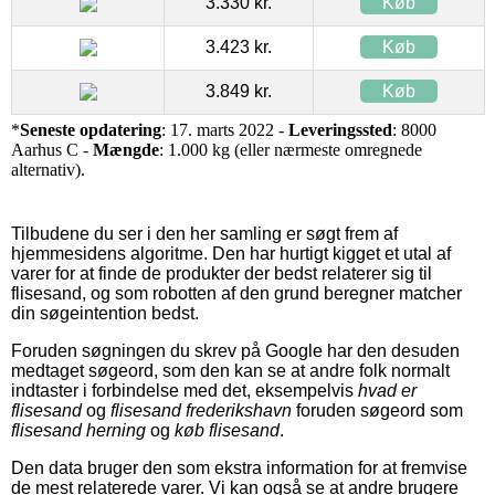
3.330 kr.
Køb
3.423 kr.
Køb
3.849 kr.
Køb
*
Seneste opdatering
: 17. marts 2022 -
Leveringssted
: 8000
Aarhus C -
Mængde
: 1.000 kg (eller nærmeste omregnede
alternativ).
Tilbudene du ser i den her samling er søgt frem af
hjemmesidens algoritme. Den har hurtigt kigget et utal af
varer for at finde de produkter der bedst relaterer sig til
flisesand, og som robotten af den grund beregner matcher
din søgeintention bedst.
Foruden søgningen du skrev på Google har den desuden
medtaget søgeord, som den kan se at andre folk normalt
indtaster i forbindelse med det, eksempelvis
hvad er
flisesand
og
flisesand frederikshavn
foruden søgeord som
flisesand herning
og
køb flisesand
.
Den data bruger den som ekstra information for at fremvise
de mest relaterede varer. Vi kan også se at andre brugere