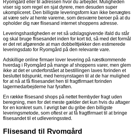
Ryomgård eller til adressen hvor du arbejder. Muligheden
viser sig som regel en sjat dyrere, men desuden super
ukompliceret. Den billigste leveringsform kan ikke benægtes
at være selv at hente varerne, som desværre beroer på at du
opholder dig nær flisesand internet shoppens adresse.
Leveringshastigheden er ret så udslagsgivende ifald du står
og skal bruge flisesandet inden for kort tid, så med det formål
er det ret afgørende at man dobbelttjekker den estimerede
leveringsdato for Ryomgård på den relevante vare.
Adskillige online firmaer lover levering på næstkommende
hverdag i Ryomgård på mange af shoppens varer, men glem
ikke at det er underforstået at bestillingen laves forinden et
besluttet tidspunkt, med hensynstagen til at de har mulighed
for at nå at få flisesandet hen til fragtfirmaet forinden
lagermedarbejderne har fyraften.
En række flisesand shops på nettet frembyder fragt uden
beregning, men for det meste gælder det kun hvis du aftager
for en konkret sum. I øvrigt bør du gribe den billigste
leveringsmetode, som oftest er at få fragtfirmaet til at bringe
flisesandet til et udleveringssted.
Flisesand til Ryomgård