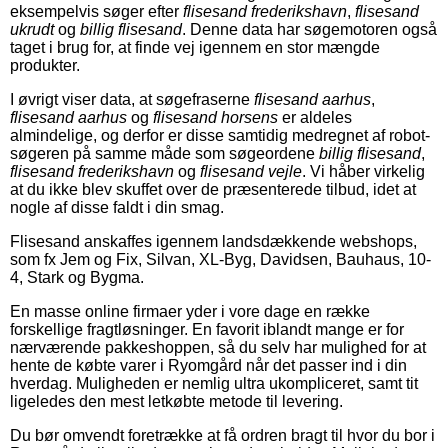
eksempelvis søger efter
flisesand frederikshavn
,
flisesand
ukrudt
og
billig flisesand
. Denne data har søgemotoren også
taget i brug for, at finde vej igennem en stor mængde
produkter.
I øvrigt viser data, at søgefraserne
flisesand aarhus
,
flisesand aarhus
og
flisesand horsens
er aldeles
almindelige, og derfor er disse samtidig medregnet af robot-
søgeren på samme måde som søgeordene
billig flisesand
,
flisesand frederikshavn
og
flisesand vejle
. Vi håber virkelig
at du ikke blev skuffet over de præsenterede tilbud, idet at
nogle af disse faldt i din smag.
Flisesand anskaffes igennem landsdækkende webshops,
som fx Jem og Fix, Silvan, XL-Byg, Davidsen, Bauhaus, 10-
4, Stark og Bygma.
En masse online firmaer yder i vore dage en række
forskellige fragtløsninger. En favorit iblandt mange er for
nærværende pakkeshoppen, så du selv har mulighed for at
hente de købte varer i Ryomgård når det passer ind i din
hverdag. Muligheden er nemlig ultra ukompliceret, samt tit
ligeledes den mest letkøbte metode til levering.
Du bør omvendt foretrække at få ordren bragt til hvor du bor i