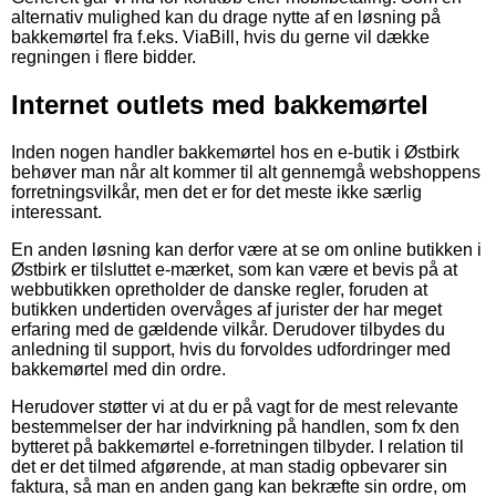
alternativ mulighed kan du drage nytte af en løsning på
bakkemørtel fra f.eks. ViaBill, hvis du gerne vil dække
regningen i flere bidder.
Internet outlets med bakkemørtel
Inden nogen handler bakkemørtel hos en e-butik i Østbirk
behøver man når alt kommer til alt gennemgå webshoppens
forretningsvilkår, men det er for det meste ikke særlig
interessant.
En anden løsning kan derfor være at se om online butikken i
Østbirk er tilsluttet e-mærket, som kan være et bevis på at
webbutikken opretholder de danske regler, foruden at
butikken undertiden overvåges af jurister der har meget
erfaring med de gældende vilkår. Derudover tilbydes du
anledning til support, hvis du forvoldes udfordringer med
bakkemørtel med din ordre.
Herudover støtter vi at du er på vagt for de mest relevante
bestemmelser der har indvirkning på handlen, som fx den
bytteret på bakkemørtel e-forretningen tilbyder. I relation til
det er det tilmed afgørende, at man stadig opbevarer sin
faktura, så man en anden gang kan bekræfte sin ordre, om