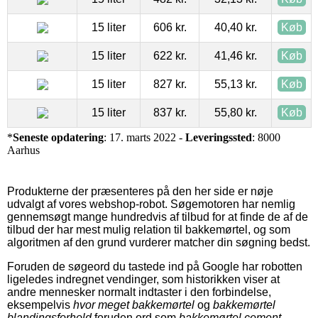
15 liter
606 kr.
40,40 kr.
Køb
15 liter
622 kr.
41,46 kr.
Køb
15 liter
827 kr.
55,13 kr.
Køb
15 liter
837 kr.
55,80 kr.
Køb
*
Seneste opdatering
: 17. marts 2022 -
Leveringssted
: 8000
Aarhus
Produkterne der præsenteres på den her side er nøje
udvalgt af vores webshop-robot. Søgemotoren har nemlig
gennemsøgt mange hundredvis af tilbud for at finde de af de
tilbud der har mest mulig relation til bakkemørtel, og som
algoritmen af den grund vurderer matcher din søgning bedst.
Foruden de søgeord du tastede ind på Google har robotten
ligeledes indregnet vendinger, som historikken viser at
andre mennesker normalt indtaster i den forbindelse,
eksempelvis
hvor meget bakkemørtel
og
bakkemørtel
blandingsforhold
foruden ord som
bakkemørtel cement