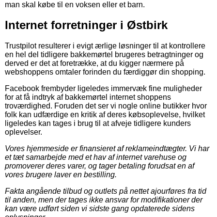
man skal købe til en voksen eller et barn.
Internet forretninger i Østbirk
Trustpilot resulterer i evigt ærlige løsninger til at kontrollere
en hel del tidligere bakkemørtel brugeres betragtninger og
derved er det at foretrække, at du kigger nærmere på
webshoppens omtaler forinden du færdiggør din shopping.
Facebook frembyder ligeledes immervæk fine muligheder
for at få indtryk af bakkemørtel internet shoppens
troværdighed. Foruden det ser vi nogle online butikker hvor
folk kan udfærdige en kritik af deres købsoplevelse, hvilket
ligeledes kan tages i brug til at afveje tidligere kunders
oplevelser.
Vores hjemmeside er finansieret af reklameindtægter. Vi har
et tæt samarbejde med et hav af internet varehuse og
promoverer deres varer, og tager betaling forudsat en af
vores brugere laver en bestilling.
Fakta angående tilbud og outlets på nettet ajourføres fra tid
til anden, men der tages ikke ansvar for modifikationer der
kan være udført siden vi sidste gang opdaterede sidens