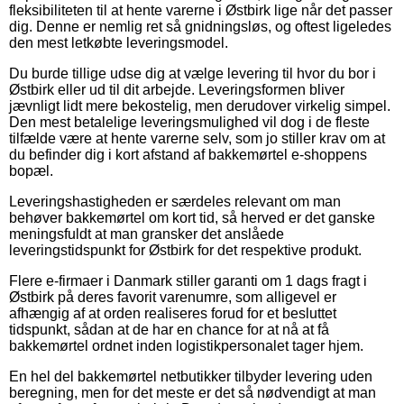
fleksibiliteten til at hente varerne i Østbirk lige når det passer
dig. Denne er nemlig ret så gnidningsløs, og oftest ligeledes
den mest letkøbte leveringsmodel.
Du burde tillige udse dig at vælge levering til hvor du bor i
Østbirk eller ud til dit arbejde. Leveringsformen bliver
jævnligt lidt mere bekostelig, men derudover virkelig simpel.
Den mest betalelige leveringsmulighed vil dog i de fleste
tilfælde være at hente varerne selv, som jo stiller krav om at
du befinder dig i kort afstand af bakkemørtel e-shoppens
bopæl.
Leveringshastigheden er særdeles relevant om man
behøver bakkemørtel om kort tid, så herved er det ganske
meningsfuldt at man gransker det anslåede
leveringstidspunkt for Østbirk for det respektive produkt.
Flere e-firmaer i Danmark stiller garanti om 1 dags fragt i
Østbirk på deres favorit varenumre, som alligevel er
afhængig af at orden realiseres forud for et besluttet
tidspunkt, sådan at de har en chance for at nå at få
bakkemørtel ordnet inden logistikpersonalet tager hjem.
En hel del bakkemørtel netbutikker tilbyder levering uden
beregning, men for det meste er det så nødvendigt at man