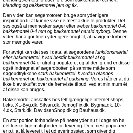
blanding
og
bakkemørtel jem og fix
.
Den viden kan søgemotoren bruge som yderligere
inspiration til at kunne vise de mest aktuelle produkter. Det
ses også at mennesker søger efter
weber bakkemørtel 0-4
,
bakkemørtel 0-4 mm
og
bakkemørtel harald nyborg
. Denne
viden har algoritmen yderligere brugt til, at navigere forbi en
stor mængde varer.
For øvrigt kan det ses i data, at søgeordene
funktionsmørtel
eller bakkemørtel
,
hvad består bakkemørtel af
og
bakkemørtel 04
er utrolig populære, og af den grund er disse
også indregnet af søgerobotten på samme måde som
søgeudtrykkene
stark bakkemørtel
,
hvordan blandes
bakkemørtel
og
bakkemørtel til pudsning
. Vores håb er at du
ikke blev skuffet over de fremviste tilbud, ved at minimum ét
af disse kan bruges.
Bakkemørtel anskaffes hos lettilgængelige internet shops,
f.eks. XL-Byg.dk, Silvan.dk, JemogFix.dk, Bygma.dk, 10-
4.dk, Stark.dk, DavidsenShop.dk og Bauhaus.dk.
En stor portion forhandlere på nettet yder nu til dags en hel
del forskellige muligheder for levering. Den mest populære
er p.t. at få leveret til et udleveringssted, som giver dig