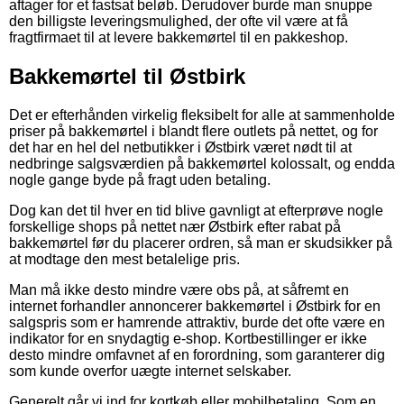
aftager for et fastsat beløb. Derudover burde man snuppe
den billigste leveringsmulighed, der ofte vil være at få
fragtfirmaet til at levere bakkemørtel til en pakkeshop.
Bakkemørtel til Østbirk
Det er efterhånden virkelig fleksibelt for alle at sammenholde
priser på bakkemørtel i blandt flere outlets på nettet, og for
det har en hel del netbutikker i Østbirk været nødt til at
nedbringe salgsværdien på bakkemørtel kolossalt, og endda
nogle gange byde på fragt uden betaling.
Dog kan det til hver en tid blive gavnligt at efterprøve nogle
forskellige shops på nettet nær Østbirk efter rabat på
bakkemørtel før du placerer ordren, så man er skudsikker på
at modtage den mest betalelige pris.
Man må ikke desto mindre være obs på, at såfremt en
internet forhandler annoncerer bakkemørtel i Østbirk for en
salgspris som er hamrende attraktiv, burde det ofte være en
indikator for en snydagtig e-shop. Kortbestillinger er ikke
desto mindre omfavnet af en forordning, som garanterer dig
som kunde overfor uægte internet selskaber.
Generelt går vi ind for kortkøb eller mobilbetaling. Som en